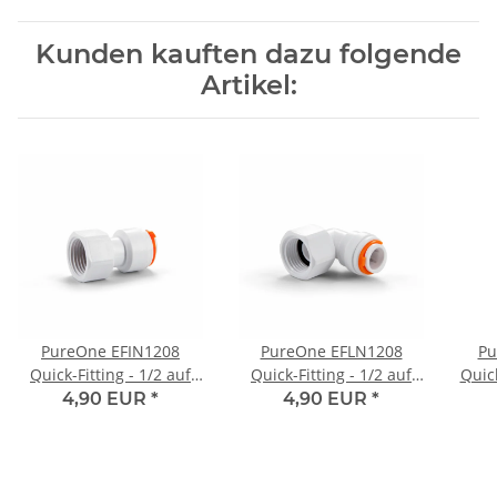
Kunden kauften dazu folgende
Artikel:
PureOne EFIN1208
PureOne EFLN1208
Pu
Quick-Fitting - 1/2 auf
Quick-Fitting - 1/2 auf
Quick
1/2 Zoll Rohrgewinde
1/2 Zoll Rohrgewinde
1/2
4,90 EUR
*
4,90 EUR
*
(Innengewinde) | I-Form
(Innengewinde) | L-Form