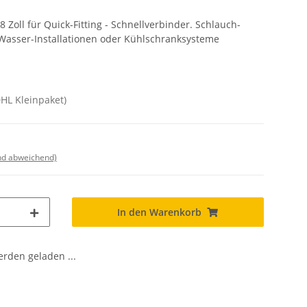
oll für Quick-Fitting - Schnellverbinder. Schlauch-
asser-Installationen oder Kühlschranksysteme
DHL Kleinpaket)
nd abweichend)
In den Warenkorb
den geladen ...