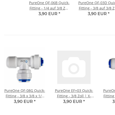
PureOne QF-06B Quick-
PureOne QF-03D Qui
Fitting - 1/4 auf 3/8 Zoll
Fitting - 3/8 auf 3/8 Z
| I-Form
| L-Form
3,90 EUR
*
3,90 EUR
*
PureOne QF-08G Quick-
PureOne EF+03 Quick-
PureOn
Fitting - 3/8 x 3/8 x 1/4
Fitting - 3/8 Zoll | X-
Fitting
(AG) Zoll | T-Form
Form
3/8
3,90 EUR
*
3,90 EUR
*
3