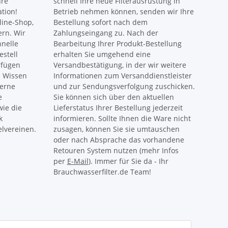
hre
schnell Ihre neue Filterausrüstung in
ation!
Betrieb nehmen können, senden wir Ihre
ine-Shop,
Bestellung sofort nach dem
ern. Wir
Zahlungseingang zu. Nach der
hnelle
Bearbeitung Ihrer Produkt-Bestellung
estell
erhalten Sie umgehend eine
rfügen
Versandbestätigung, in der wir weitere
s Wissen
Informationen zum Versanddienstleister
gerne
und zur Sendungsverfolgung zuschicken.
e
Sie können sich über den aktuellen
ie die
Lieferstatus Ihrer Bestellung jederzeit
k
informieren. Sollte Ihnen die Ware nicht
lvereinen.
zusagen, können Sie sie umtauschen
oder nach Absprache das vorhandene
Retouren System nutzen (mehr Infos
per
E-Mail
). Immer für Sie da - Ihr
Brauchwasserfilter.de Team!