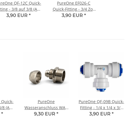
ureOne QF-12C Quick-
PureOne EF026-C
tting - 3/8 auf 3/8 (AG)
Quick-Fitting - 3/4 Zoll
Zoll | I-Form
IG auf 3/8 Zoll Schlauch
3,90 EUR
*
3,90 EUR
*
(BSPT) | I-Form
 Quick-
PureOne
PureOne QF-09B Quick-
3/8 (AG)
Wasseranschluss WA8
Fitting - 1/4 x 1/4 x 3/8
rm
1/2 Zoll AG auf 3/8"
Zoll | T-Form
R
*
9,30 EUR
*
3,90 EUR
*