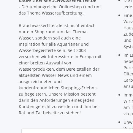
KAUFEN BEI BRAUCHWASSERFILTER.DE
Die 
- Der umfangreiche Onlineshop rund um
jede
das Thema Wasseraufbereitung.
Eine
Wass
Brauchwasserfilter.de ist nicht einfach
Haus
nur ein Shop rund um das Thema
Zube
Wasser, sondern soll auch eine
und 
Inspiration für alle Aquarianer und
Syst
Wasserbegeisterte sein. Seit 2003
Im L
versuchen wir Interessierte in Europa mit
nebe
einer breiten Auswahl von
Pure
Wasserprodukten, dem Bereitstellen der
Filt
aktuellsten Wasser-News und einem
Carb
ausgezeichneten und
anzu
kundenfreundlichen Shopping-Erlebnis
zu begeistern. Unsere Mission besteht
Imme
darin den Anforderungen eines jeden
Wir 
Kunden gerecht zu werden und ihm bei
am T
Rat und Tat beiseite zu stehen!
via p
Unwi
Wass