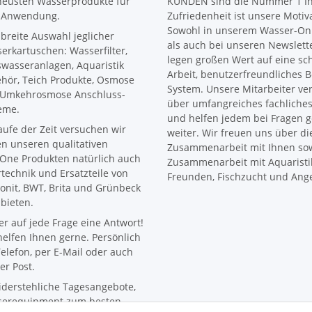
neusten Wasserprodukte für
KUNDEN sind die Nummer 1 I
 Anwendung.
Zufriedenheit ist unsere Motiv
Sowohl in unserem Wasser-Onl
 breite Auswahl jeglicher
als auch bei unseren Newslett
erkartuschen: Wasserfilter,
legen großen Wert auf eine sc
wasseranlagen, Aquaristik
Arbeit, benutzerfreundliches B
hör, Teich Produkte, Osmose
System. Unsere Mitarbeiter ve
Umkehrosmose Anschluss-
über umfangreiches fachliche
eme.
und helfen jedem bei Fragen 
aufe der Zeit versuchen wir
weiter. Wir freuen uns über di
n unseren qualitativen
Zusammenarbeit mit Ihnen sow
One Produkten natürlich auch
Zusammenarbeit mit Aquaristi
ertechnik und Ersatzteile von
Freunden, Fischzucht und Ange
onit, BWT, Brita und Grünbeck
bieten.
r auf jede Frage eine Antwort!
helfen Ihnen gerne. Persönlich
elefon, per E-Mail oder auch
er Post.
derstehliche Tagesangebote,
erequipment zum besten