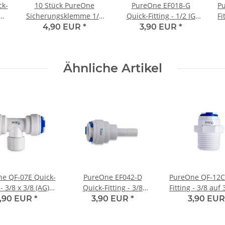
ck-
10 Stück PureOne
PureOne EF018-G
P
oll
Sicherungsklemme 1/4
Quick-Fitting - 1/2 IG
Fi
Zoll für Quick-Fitting
auf 3/8 Zoll Schlauch |
4,90 EUR
*
3,90 EUR
*
L-Form
Ähnliche Artikel
e QF-07E Quick-
PureOne EF042-D
PureOne QF-12C
 - 3/8 x 3/8 (AG) x
Quick-Fitting - 3/8
Fitting - 3/8 auf 
 Zoll | T-Form
Schlauch - Tülle | I-
Zoll | I-Fo
,90 EUR
*
3,90 EUR
*
3,90 EU
Form