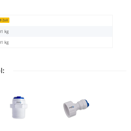
8 Zoll
01 kg
01
kg
l: