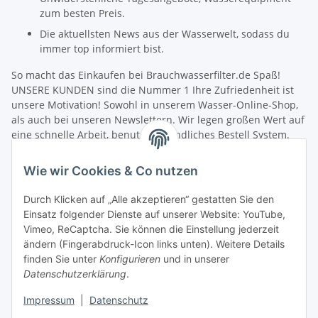
zum besten Preis.
Die aktuellsten News aus der Wasserwelt, sodass du
immer top informiert bist.
So macht das Einkaufen bei Brauchwasserfilter.de Spaß!
UNSERE KUNDEN sind die Nummer 1 Ihre Zufriedenheit ist
unsere Motivation! Sowohl in unserem Wasser-Online-Shop,
als auch bei unseren Newslettern. Wir legen großen Wert auf
eine schnelle Arbeit, benutzerfreundliches Bestell System.
Unsere Mitarbeiter verfügen über umfangreiches fachliches
Wissen und helfen jedem bei Fragen gerne weiter. Wir freuen
Wie wir Cookies & Co nutzen
uns über die Zusammenarbeit mit Ihnen sowie die
Zusammenarbeit mit Aquaristik Freunden, Fischzucht und
Durch Klicken auf „Alle akzeptieren“ gestatten Sie den
Angelvereinen.
Einsatz folgender Dienste auf unserer Website: YouTube,
Schneller Versand! Wir wollen Sie nicht lange warten lassen.
Vimeo, ReCaptcha. Sie können die Einstellung jederzeit
Damit Sie möglichst schnell Ihre neue Filterausrüstung in
ändern (Fingerabdruck-Icon links unten). Weitere Details
Betrieb nehmen können, senden wir Ihre Bestellung sofort
finden Sie unter
Konfigurieren
und in unserer
nach dem Zahlungseingang zu. Nach der Bearbeitung Ihrer
Datenschutzerklärung
.
Produkt-Bestellung erhalten Sie umgehend eine
Versandbestätigung, in der wir weitere Informationen zum
Impressum
|
Datenschutz
Versanddienstleister und zur Sendungsverfolgung