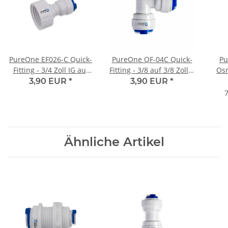
PureOne EF026-C Quick-
PureOne QF-04C Quick-
Pu
Fitting - 3/4 Zoll IG auf
Fitting - 3/8 auf 3/8 Zoll |
Osm
3/8 Zoll Schlauch (BSPT)
L-Form
Z
3,90 EUR
*
3,90 EUR
*
| I-Form
7
Ähnliche Artikel