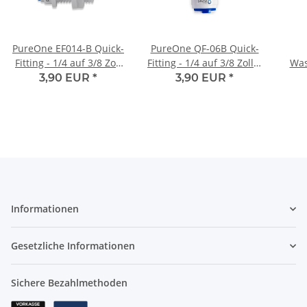
PureOne EF014-B Quick-
PureOne QF-06B Quick-
Fitting - 1/4 auf 3/8 Zoll
Fitting - 1/4 auf 3/8 Zoll |
Was
Schlauch | I-Form
I-Form
3/8 
3,90 EUR
*
3,90 EUR
*
Informationen
Gesetzliche Informationen
Sichere Bezahlmethoden