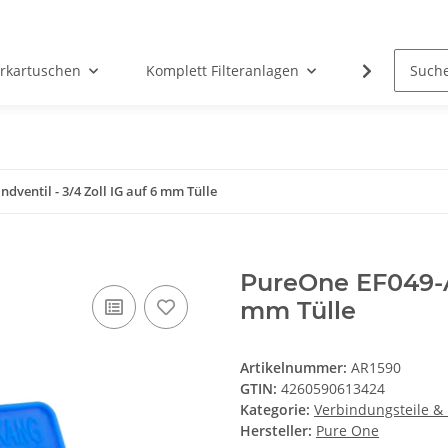
erkartuschen
Komplett Filteranlagen
Messtechni
ventil - 3/4 Zoll IG auf 6 mm Tülle
PureOne EF049-A 
mm Tülle
Artikelnummer:
AR1590
GTIN:
4260590613424
Kategorie:
Verbindungsteile & 
Hersteller:
Pure One