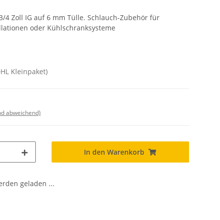
/4 Zoll IG auf 6 mm Tülle. Schlauch-Zubehör für
lationen oder Kühlschranksysteme
DHL Kleinpaket)
nd abweichend)
In den Warenkorb
den geladen ...