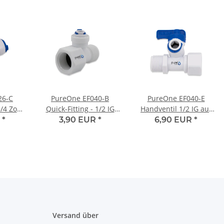
26-C
PureOne EF040-B
PureOne EF040-E
/4 Zoll
Quick-Fitting - 1/2 IG
Handventil 1/2 IG auf
Schlauch
auf 1/4 Schlauch auf
1/2 AG Zoll auf 3/8 Zoll
R
*
3,90 EUR
*
6,90 EUR
*
orm
1/2 Zoll AG | T-Form
Schlauch
Versand über