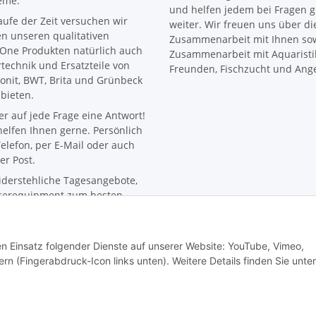
eme.
und helfen jedem bei Fragen 
aufe der Zeit versuchen wir
weiter. Wir freuen uns über di
n unseren qualitativen
Zusammenarbeit mit Ihnen sow
One Produkten natürlich auch
Zusammenarbeit mit Aquaristi
ertechnik und Ersatzteile von
Freunden, Fischzucht und Ange
onit, BWT, Brita und Grünbeck
bieten.
r auf jede Frage eine Antwort!
helfen Ihnen gerne. Persönlich
elefon, per E-Mail oder auch
er Post.
derstehliche Tagesangebote,
erequipment zum besten
.
aktuellsten News aus der
erwelt, sodass du immer top
den Einsatz folgender Dienste auf unserer Website: YouTube, Vimeo,
miert bist.
rn (Fingerabdruck-Icon links unten). Weitere Details finden Sie unter