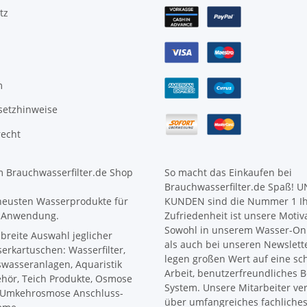
tz
m
setzhinweise
recht
 Brauchwasserfilter.de Shop
So macht das Einkaufen bei
Brauchwasserfilter.de Spaß! 
neusten Wasserprodukte für
KUNDEN sind die Nummer 1 I
 Anwendung.
Zufriedenheit ist unsere Motiv
Sowohl in unserem Wasser-Onl
 breite Auswahl jeglicher
als auch bei unseren Newslett
erkartuschen: Wasserfilter,
legen großen Wert auf eine sc
wasseranlagen, Aquaristik
Arbeit, benutzerfreundliches B
hör, Teich Produkte, Osmose
System. Unsere Mitarbeiter ve
Umkehrosmose Anschluss-
über umfangreiches fachliche