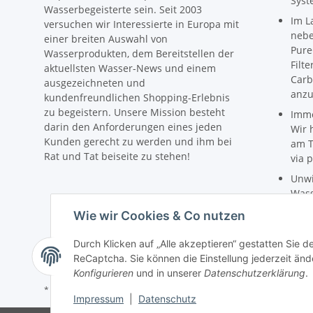
Syst
Wasserbegeisterte sein. Seit 2003
Im L
versuchen wir Interessierte in Europa mit
nebe
einer breiten Auswahl von
Pure
Wasserprodukten, dem Bereitstellen der
Filt
aktuellsten Wasser-News und einem
Carb
ausgezeichneten und
anzu
kundenfreundlichen Shopping-Erlebnis
zu begeistern. Unsere Mission besteht
Imme
darin den Anforderungen eines jeden
Wir 
Kunden gerecht zu werden und ihm bei
am T
Rat und Tat beiseite zu stehen!
via p
Unwi
Wass
Preis
Wie wir Cookies & Co nutzen
Die 
Wass
Durch Klicken auf „Alle akzeptieren“ gestatten Sie 
infor
ReCaptcha. Sie können die Einstellung jederzeit ände
Konfigurieren
und in unserer
Datenschutzerklärung
.
* Alle Preise inkl. gesetzlicher USt., zzgl.
Versand
Impressum
|
Datenschutz