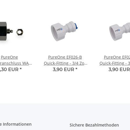
PureOne
PureOne EF026-B
PureOne EF0
ranschluss WA1
Quick-Fitting - 3/4 Zoll
Quick-Fitting - 3
ll IG auf 1/4" mit
IG auf 1/4 Zoll Schlauch
IG auf 3/8 Zoll 
,30 EUR
*
3,90 EUR
*
3,90 EU
Dichtung
(BSPT) | I-Form
(BSPT) | I-F
e Informationen
Sichere Bezahlmethoden