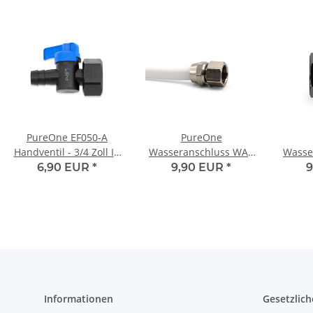
PureOne EF050-A
PureOne
Handventil - 3/4 Zoll IG
Wasseranschluss WA2
Wasse
auf 12 mm Tülle
3/4 Zoll IG auf 3/8" mit
3/4 Zo
6,90 EUR
*
9,90 EUR
*
9
Dichtung
Informationen
Gesetzlich