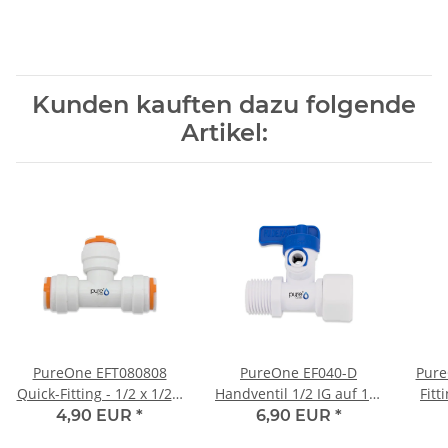
Kunden kauften dazu folgende
Artikel:
PureOne EFT080808
PureOne EF040-D
Pure
Quick-Fitting - 1/2 x 1/2 x
Handventil 1/2 IG auf 1/2
Fitt
1/2 Zoll Schlauch | T-
AG Zoll auf 1/4 Zoll
(
4,90 EUR
*
6,90 EUR
*
Form
Schlauch