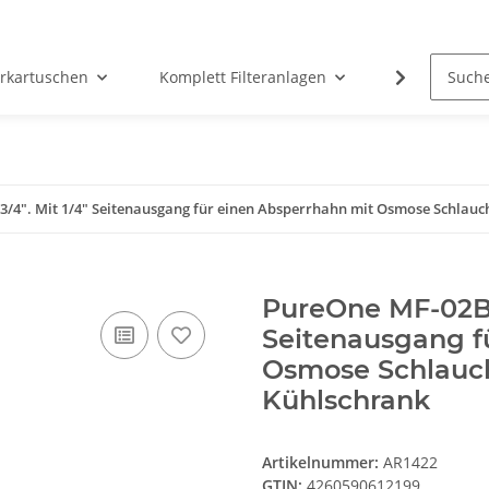
erkartuschen
Komplett Filteranlagen
Messtechni
/4". Mit 1/4" Seitenausgang für einen Absperrhahn mit Osmose Schlauc
PureOne MF-02B A
Seitenausgang f
Osmose Schlauch
Kühlschrank
Artikelnummer:
AR1422
GTIN:
4260590612199