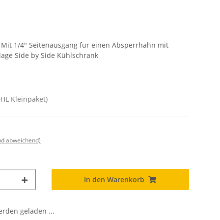
Mit 1/4" Seitenausgang für einen Absperrhahn mit
ge Side by Side Kühlschrank
DHL Kleinpaket)
nd abweichend)
In den Warenkorb
den geladen ...