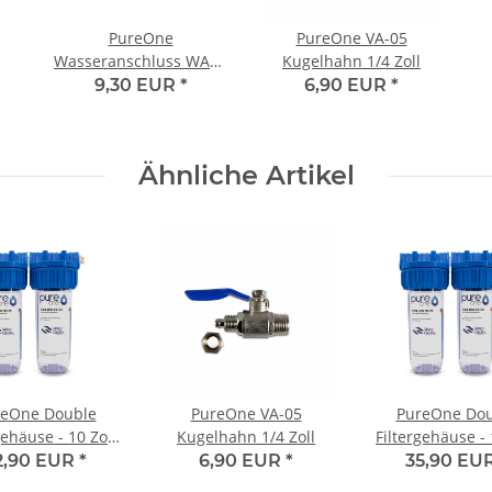
PureOne
PureOne VA-05
Wasseranschluss WA14
Kugelhahn 1/4 Zoll
1/2 Zoll AG auf 8 mm
9,30 EUR
*
6,90 EUR
*
Ähnliche Artikel
reOne Double
PureOne VA-05
PureOne Dou
gehäuse - 10 Zoll
Kugelhahn 1/4 Zoll
Filtergehäuse - 
Doppelnippel und
Mit Teflonban
2,90 EUR
*
6,90 EUR
*
35,90 EU
Teflonband
Absperrhah