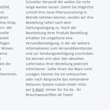
Schneller Versand! Wir wollen Sie nicht
UNSERE
lange warten lassen. Damit Sie möglichst
hre
schnell Ihre neue Filterausrüstung in
ation!
Betrieb nehmen können, senden wir Ihre
ine-Shop,
Bestellung sofort nach dem
ern. Wir
Zahlungseingang zu. Nach der
hnelle
Bearbeitung Ihrer Produkt-Bestellung
estell
erhalten Sie umgehend eine
rfügen
Versandbestätigung, in der wir weitere
s Wissen
Informationen zum Versanddienstleister
gerne
und zur Sendungsverfolgung zuschicken.
e
Sie können sich über den aktuellen
ie die
Lieferstatus Ihrer Bestellung jederzeit
k
informieren. Sollte Ihnen die Ware nicht
lvereinen.
zusagen, können Sie sie umtauschen
oder nach Absprache das vorhandene
Retouren System nutzen (mehr Infos
per
E-Mail
). Immer für Sie da - Ihr
Brauchwasserfilter.de Team!