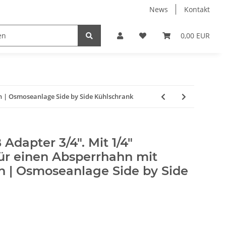
News
Kontakt
k
Umkehrosmose
Verbindungsteile & Fittinge
0,00 EUR
h | Osmoseanlage Side by Side Kühlschrank
dapter 3/4". Mit 1/4"
ür einen Absperrhahn mit
 | Osmoseanlage Side by Side