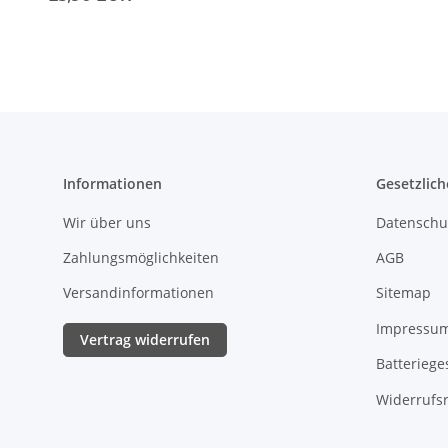
Osmose Schlauch.
Oben geschlossen |
Osmoseanlage Side by
Side Kühlschrank
Informationen
Gesetzlich
Wir über uns
Datenschu
Zahlungsmöglichkeiten
AGB
Versandinformationen
Sitemap
Impressu
Vertrag widerrufen
Batteriege
Widerrufs