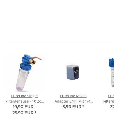
PureOne Single
PureOne MF-03
Pu
Filtergehäuse - 10 Zoll
Adapter 3/4". Mit 1/4"
Filter
Mit Absperrhahn +
Seitenausgang für
Inkl. 
19,90 EUR -
5,90 EUR
*
3
Teflonband
einen Absperrhahn mit
25,90 EUR
*