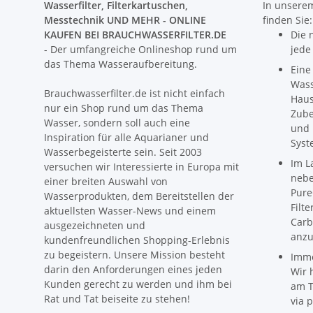
Wasserfilter, Filterkartuschen,
In unserem
Messtechnik UND MEHR - ONLINE
finden Sie:
KAUFEN BEI BRAUCHWASSERFILTER.DE
Die 
- Der umfangreiche Onlineshop rund um
jede
das Thema Wasseraufbereitung.
Eine
Wass
Brauchwasserfilter.de ist nicht einfach
Haus
nur ein Shop rund um das Thema
Zube
Wasser, sondern soll auch eine
und 
Inspiration für alle Aquarianer und
Syst
Wasserbegeisterte sein. Seit 2003
Im L
versuchen wir Interessierte in Europa mit
nebe
einer breiten Auswahl von
Pure
Wasserprodukten, dem Bereitstellen der
Filt
aktuellsten Wasser-News und einem
Carb
ausgezeichneten und
anzu
kundenfreundlichen Shopping-Erlebnis
zu begeistern. Unsere Mission besteht
Imme
darin den Anforderungen eines jeden
Wir 
Kunden gerecht zu werden und ihm bei
am T
Rat und Tat beiseite zu stehen!
via p