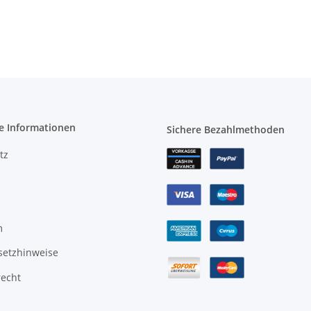
e Informationen
Sichere Bezahlmethoden
tz
m
setzhinweise
recht