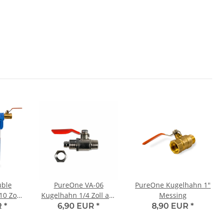
ble
PureOne VA-06
PureOne Kugelhahn 1"
10 Zoll
Kugelhahn 1/4 Zoll auf
Messing
d und
3/8 Zoll Schlauch
R
*
6,90 EUR
*
8,90 EUR
*
n!