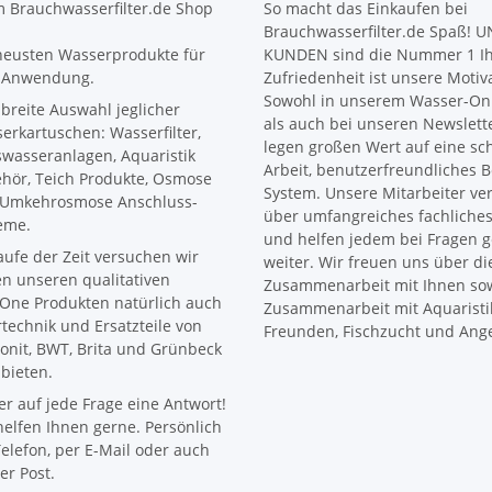
 Brauchwasserfilter.de Shop
So macht das Einkaufen bei
Brauchwasserfilter.de Spaß! 
neusten Wasserprodukte für
KUNDEN sind die Nummer 1 I
 Anwendung.
Zufriedenheit ist unsere Motiv
Sowohl in unserem Wasser-Onl
 breite Auswahl jeglicher
als auch bei unseren Newslett
erkartuschen: Wasserfilter,
legen großen Wert auf eine sc
wasseranlagen, Aquaristik
Arbeit, benutzerfreundliches B
hör, Teich Produkte, Osmose
System. Unsere Mitarbeiter ve
Umkehrosmose Anschluss-
über umfangreiches fachliche
eme.
und helfen jedem bei Fragen 
aufe der Zeit versuchen wir
weiter. Wir freuen uns über di
n unseren qualitativen
Zusammenarbeit mit Ihnen sow
One Produkten natürlich auch
Zusammenarbeit mit Aquaristi
ertechnik und Ersatzteile von
Freunden, Fischzucht und Ange
onit, BWT, Brita und Grünbeck
bieten.
r auf jede Frage eine Antwort!
helfen Ihnen gerne. Persönlich
elefon, per E-Mail oder auch
er Post.