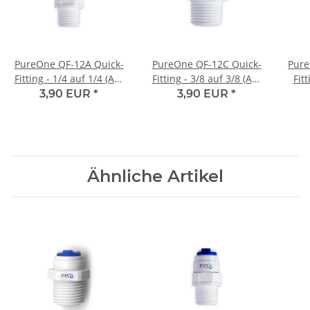
PureOne QF-12A Quick-
PureOne QF-12C Quick-
Pure
Fitting - 1/4 auf 1/4 (AG)
Fitting - 3/8 auf 3/8 (AG)
Fitt
Zoll | I-Form
Zoll | I-Form
Zol
3,90 EUR
*
3,90 EUR
*
Ähnliche Artikel