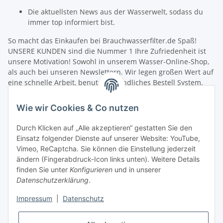
Die aktuellsten News aus der Wasserwelt, sodass du
immer top informiert bist.
So macht das Einkaufen bei Brauchwasserfilter.de Spaß!
UNSERE KUNDEN sind die Nummer 1 Ihre Zufriedenheit ist
unsere Motivation! Sowohl in unserem Wasser-Online-Shop,
als auch bei unseren Newslettern. Wir legen großen Wert auf
eine schnelle Arbeit, benutzerfreundliches Bestell System.
Unsere Mitarbeiter verfügen über umfangreiches fachliches
Wissen und helfen jedem bei Fragen gerne weiter. Wir freuen
Wie wir Cookies & Co nutzen
uns über die Zusammenarbeit mit Ihnen sowie die
Zusammenarbeit mit Aquaristik Freunden, Fischzucht und
Durch Klicken auf „Alle akzeptieren“ gestatten Sie den
Angelvereinen.
Einsatz folgender Dienste auf unserer Website: YouTube,
Schneller Versand! Wir wollen Sie nicht lange warten lassen.
Vimeo, ReCaptcha. Sie können die Einstellung jederzeit
Damit Sie möglichst schnell Ihre neue Filterausrüstung in
ändern (Fingerabdruck-Icon links unten). Weitere Details
Betrieb nehmen können, senden wir Ihre Bestellung sofort
finden Sie unter
Konfigurieren
und in unserer
nach dem Zahlungseingang zu. Nach der Bearbeitung Ihrer
Datenschutzerklärung
.
Produkt-Bestellung erhalten Sie umgehend eine
Versandbestätigung, in der wir weitere Informationen zum
Impressum
|
Datenschutz
Versanddienstleister und zur Sendungsverfolgung
zuschicken. Sie können sich über den aktuellen Lieferstatus