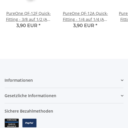
PureOne QF-12F Quick-
PureOne QF-12A Quick-
Pure
Fitting - 3/8 auf 1/2 (AG)
Fitting - 1/4 auf 1/4 (AG)
Fitt
Zoll | I-Form
Zoll | I-Form
Zol
3,90 EUR
*
3,90 EUR
*
Informationen
Gesetzliche Informationen
Sichere Bezahlmethoden