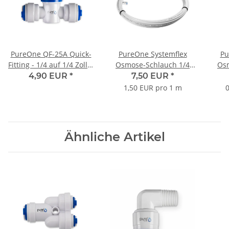
PureOne QF-25A Quick-
PureOne Systemflex
Pu
Fitting - 1/4 auf 1/4 Zoll |
Osmose-Schlauch 1/4
Osm
I-Form | Handventil
Zoll. Weiss 5 Meter
Zo
4,90 EUR
*
7,50 EUR
*
1,50 EUR pro 1 m
0
Ähnliche Artikel