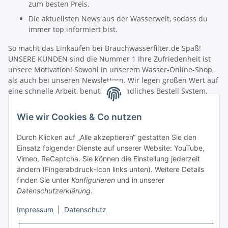
zum besten Preis.
Die aktuellsten News aus der Wasserwelt, sodass du
immer top informiert bist.
So macht das Einkaufen bei Brauchwasserfilter.de Spaß!
UNSERE KUNDEN sind die Nummer 1 Ihre Zufriedenheit ist
unsere Motivation! Sowohl in unserem Wasser-Online-Shop,
als auch bei unseren Newslettern. Wir legen großen Wert auf
eine schnelle Arbeit, benutzerfreundliches Bestell System.
Unsere Mitarbeiter verfügen über umfangreiches fachliches
Wissen und helfen jedem bei Fragen gerne weiter. Wir freuen
Wie wir Cookies & Co nutzen
uns über die Zusammenarbeit mit Ihnen sowie die
Zusammenarbeit mit Aquaristik Freunden, Fischzucht und
Durch Klicken auf „Alle akzeptieren“ gestatten Sie den
Angelvereinen.
Einsatz folgender Dienste auf unserer Website: YouTube,
Schneller Versand! Wir wollen Sie nicht lange warten lassen.
Vimeo, ReCaptcha. Sie können die Einstellung jederzeit
Damit Sie möglichst schnell Ihre neue Filterausrüstung in
ändern (Fingerabdruck-Icon links unten). Weitere Details
Betrieb nehmen können, senden wir Ihre Bestellung sofort
finden Sie unter
Konfigurieren
und in unserer
nach dem Zahlungseingang zu. Nach der Bearbeitung Ihrer
Datenschutzerklärung
.
Produkt-Bestellung erhalten Sie umgehend eine
Versandbestätigung, in der wir weitere Informationen zum
Impressum
|
Datenschutz
Versanddienstleister und zur Sendungsverfolgung