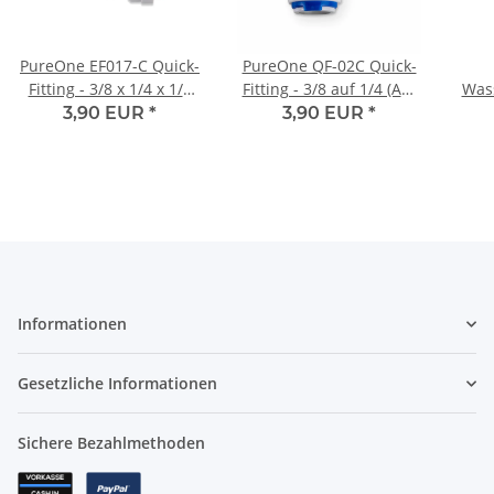
PureOne EF017-C Quick-
PureOne QF-02C Quick-
Fitting - 3/8 x 1/4 x 1/4
Fitting - 3/8 auf 1/4 (AG)
Was
Zoll Schlauch | Y-Form
Zoll | L-Form
1/4 
3,90 EUR
*
3,90 EUR
*
Informationen
Gesetzliche Informationen
Sichere Bezahlmethoden