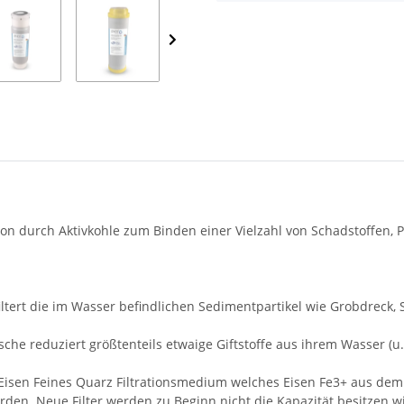
ation durch Aktivkohle zum Binden einer Vielzahl von Schadstoffen,
iltert die im Wasser befindlichen Sedimentpartikel wie Grobdreck, 
e reduziert größtenteils etwaige Giftstoffe aus ihrem Wasser (u.a
isen Feines Quarz Filtrationsmedium welches Eisen Fe3+ aus dem W
 Neue Filter werden zu Beginn nicht die Kapazität besitzen wie e