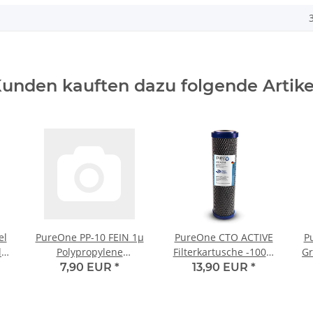
unden kauften dazu folgende Artike
el
PureOne PP-10 FEIN 1µ
PureOne CTO ACTIVE
P
l
Polypropylene
Filterkartusche -100%
Gr
Blockfilter für 10 Zoll
Kokos Aktivkohleblock
7,90 EUR
*
13,90 EUR
*
Wasserfilter
1µ