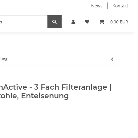
News
Kontakt
k
Umkehrosmose
Verbindungsteile & Fittinge
0,00 EUR
nung
Active - 3 Fach Filteranlage |
kohle, Enteisenung