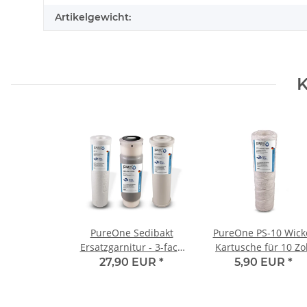
Artikelgewicht:
K
PureOne Sedibakt
PureOne PS-10 Wick
Ersatzgarnitur - 3-fach
Kartusche für 10 Zol
Set | Sediment,
1µ
27,90 EUR
*
5,90 EUR
*
Aktivkohle, Keimfilter