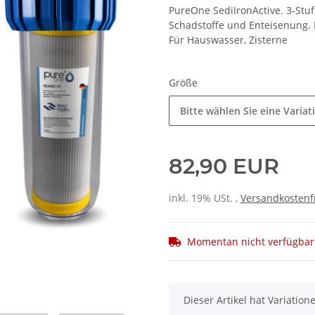
PureOne SediIronActive. 3-Stufi
Schadstoffe und Enteisenung. F
Für Hauswasser, Zisterne
Größe
Bitte wählen Sie eine Variat
82,90 EUR
inkl. 19% USt. ,
Versandkostenf
Momentan nicht verfügbar
x
Dieser Artikel hat Variatio