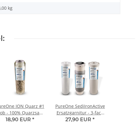
3,00
kg
l:
ureOne ION Quarz #1
PureOne SediIronActive
ob - 100% Quarzsand
Ersatzgarnitur - 3-fach
zur Enteisenung u.
Set | Sediment,
18,90 EUR
*
27,90 EUR
*
Filtration
Aktivkohle, Enteisung