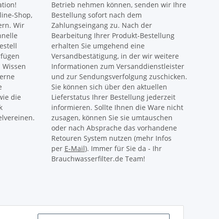
ation!
Betrieb nehmen können, senden wir Ihre
ine-Shop,
Bestellung sofort nach dem
ern. Wir
Zahlungseingang zu. Nach der
hnelle
Bearbeitung Ihrer Produkt-Bestellung
estell
erhalten Sie umgehend eine
rfügen
Versandbestätigung, in der wir weitere
s Wissen
Informationen zum Versanddienstleister
gerne
und zur Sendungsverfolgung zuschicken.
e
Sie können sich über den aktuellen
ie die
Lieferstatus Ihrer Bestellung jederzeit
k
informieren. Sollte Ihnen die Ware nicht
lvereinen.
zusagen, können Sie sie umtauschen
oder nach Absprache das vorhandene
Retouren System nutzen (mehr Infos
per
E-Mail
). Immer für Sie da - Ihr
Brauchwasserfilter.de Team!