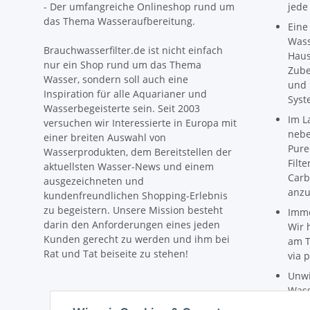
- Der umfangreiche Onlineshop rund um
jede
das Thema Wasseraufbereitung.
Eine
Wass
Brauchwasserfilter.de ist nicht einfach
Haus
nur ein Shop rund um das Thema
Zube
Wasser, sondern soll auch eine
und 
Inspiration für alle Aquarianer und
Syst
Wasserbegeisterte sein. Seit 2003
Im L
versuchen wir Interessierte in Europa mit
nebe
einer breiten Auswahl von
Pure
Wasserprodukten, dem Bereitstellen der
Filt
aktuellsten Wasser-News und einem
Carb
ausgezeichneten und
anzu
kundenfreundlichen Shopping-Erlebnis
zu begeistern. Unsere Mission besteht
Imme
darin den Anforderungen eines jeden
Wir 
Kunden gerecht zu werden und ihm bei
am T
Rat und Tat beiseite zu stehen!
via p
Unwi
Wass
Preis