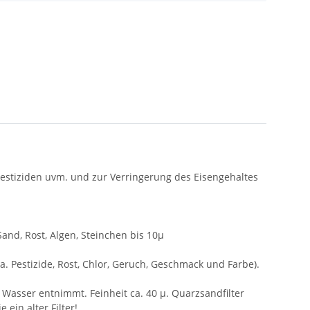
 Pestiziden uvm. und zur Verringerung des Eisengehaltes
Sand, Rost, Algen, Steinchen bis 10µ
. Pestizide, Rost, Chlor, Geruch, Geschmack und Farbe).
asser entnimmt. Feinheit ca. 40 µ. Quarzsandfilter
in alter Filter!