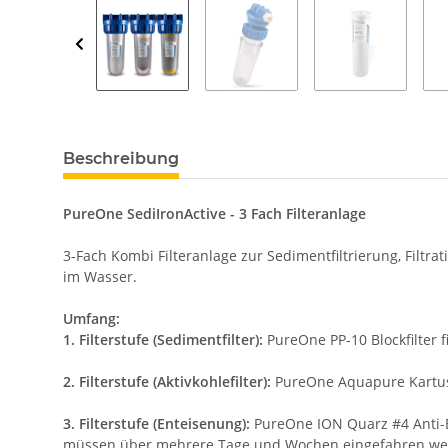
Beschreibung
PureOne SediIronActive - 3 Fach Filteranlage
3-Fach Kombi Filteranlage zur Sedimentfiltrierung, Filtr
im Wasser.
Umfang:
1. Filterstufe (Sedimentfilter):
PureOne PP-10 Blockfilter f
2. Filterstufe (Aktivkohlefilter):
PureOne Aquapure Kartusch
3. Filterstufe (Enteisenung):
PureOne ION Quarz #4 Anti-E
müssen über mehrere Tage und Wochen eingefahren werden.