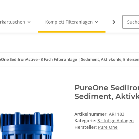
erkartuschen
Komplett Filteranlagen
Messtechni
One SediIronActive - 3 Fach Filteranlage | Sediment, Aktivkohle, Enteise
PureOne SediIron
Sediment, Aktiv
Artikelnummer:
AR1183
Kategorie:
3-stufige Anlagen
Hersteller:
Pure One