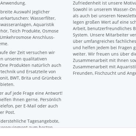
 Anwendung.
Zufriedenheit ist unsere Motiv
Sowohl in unserem Wasser-Onl
 breite Auswahl jeglicher
als auch bei unseren Newslett
erkartuschen: Wasserfilter,
legen großen Wert auf eine sc
wasseranlagen, Aquaristik
Arbeit, benutzerfreundliches B
hör, Teich Produkte, Osmose
System. Unsere Mitarbeiter ve
Umkehrosmose Anschluss-
über umfangreiches fachliche
eme.
und helfen jedem bei Fragen 
aufe der Zeit versuchen wir
weiter. Wir freuen uns über di
n unseren qualitativen
Zusammenarbeit mit Ihnen sow
One Produkten natürlich auch
Zusammenarbeit mit Aquaristi
ertechnik und Ersatzteile von
Freunden, Fischzucht und Ange
onit, BWT, Brita und Grünbeck
bieten.
r auf jede Frage eine Antwort!
helfen Ihnen gerne. Persönlich
elefon, per E-Mail oder auch
er Post.
derstehliche Tagesangebote,
erequipment zum besten
.