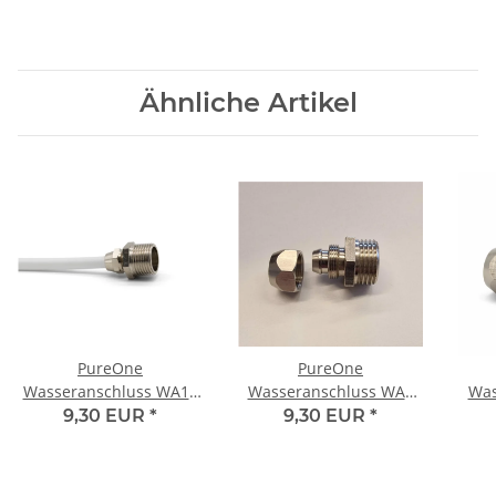
Ähnliche Artikel
PureOne
PureOne
Wasseranschluss WA15
Wasseranschluss WA7
Was
3/8 Zoll AG auf 1/4"
1/2 Zoll AG auf 1/2"
1/
9,30 EUR
*
9,30 EUR
*