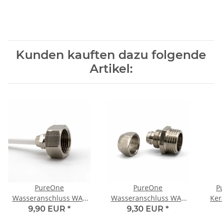
Kunden kauften dazu folgende
Artikel:
PureOne
PureOne
P
Wasseranschluss WA3
Wasseranschluss WA8
Ker
1/2 Zoll IG auf 1/4" mit
1/2 Zoll AG auf 3/8"
9,90 EUR
*
9,30 EUR
*
Dichtung