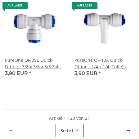
AUF LAGER
AUF LAGER
PureOne QF-09E Quick-
PureOne QF-10A Quick-
Fitting - 3/8 x 3/8 x 3/8 Zoll |
Fitting - 1/4 x 1/4 (Tülle) x
T-Form
1/4 Zoll | T-Form
3,90 EUR
*
3,90 EUR
*
Artikel 1 - 20 von 21
Seite
1