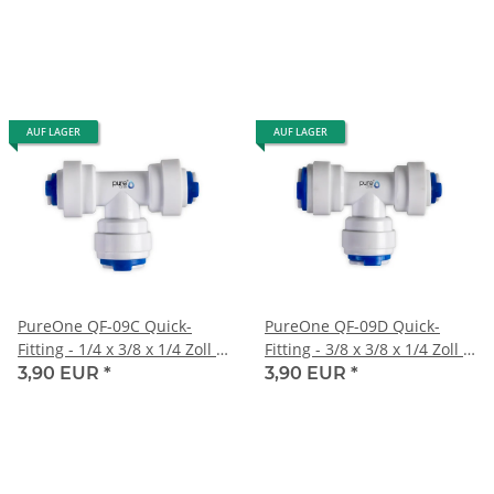
AUF LAGER
AUF LAGER
PureOne QF-09C Quick-
PureOne QF-09D Quick-
Fitting - 1/4 x 3/8 x 1/4 Zoll |
Fitting - 3/8 x 3/8 x 1/4 Zoll |
T-Form
T-Form
3,90 EUR
*
3,90 EUR
*