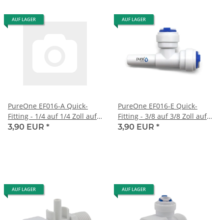
AUF LAGER
AUF LAGER
PureOne EF016-A Quick-
PureOne EF016-E Quick-
Fitting - 1/4 auf 1/4 Zoll auf
Fitting - 3/8 auf 3/8 Zoll auf
1/4 Zoll Schlauch | T-Form
3/8 Zoll Schlauch | T-Form
3,90 EUR
*
3,90 EUR
*
AUF LAGER
AUF LAGER