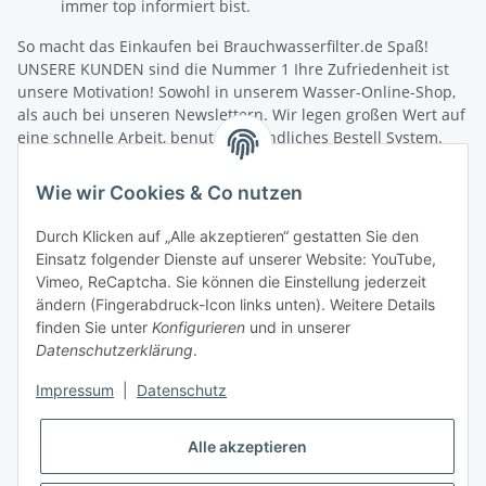
immer top informiert bist.
So macht das Einkaufen bei Brauchwasserfilter.de Spaß!
UNSERE KUNDEN sind die Nummer 1 Ihre Zufriedenheit ist
unsere Motivation! Sowohl in unserem Wasser-Online-Shop,
als auch bei unseren Newslettern. Wir legen großen Wert auf
eine schnelle Arbeit, benutzerfreundliches Bestell System.
Unsere Mitarbeiter verfügen über umfangreiches fachliches
Wissen und helfen jedem bei Fragen gerne weiter. Wir freuen
Wie wir Cookies & Co nutzen
uns über die Zusammenarbeit mit Ihnen sowie die
Zusammenarbeit mit Aquaristik Freunden, Fischzucht und
Durch Klicken auf „Alle akzeptieren“ gestatten Sie den
Angelvereinen.
Einsatz folgender Dienste auf unserer Website: YouTube,
Schneller Versand! Wir wollen Sie nicht lange warten lassen.
Vimeo, ReCaptcha. Sie können die Einstellung jederzeit
Damit Sie möglichst schnell Ihre neue Filterausrüstung in
ändern (Fingerabdruck-Icon links unten). Weitere Details
Betrieb nehmen können, senden wir Ihre Bestellung sofort
finden Sie unter
Konfigurieren
und in unserer
nach dem Zahlungseingang zu. Nach der Bearbeitung Ihrer
Datenschutzerklärung
.
Produkt-Bestellung erhalten Sie umgehend eine
Versandbestätigung, in der wir weitere Informationen zum
Impressum
|
Datenschutz
Versanddienstleister und zur Sendungsverfolgung
zuschicken. Sie können sich über den aktuellen Lieferstatus
Alle akzeptieren
Ihrer Bestellung jederzeit informieren. Sollte Ihnen die Ware
nicht zusagen, können Sie sie umtauschen oder nach