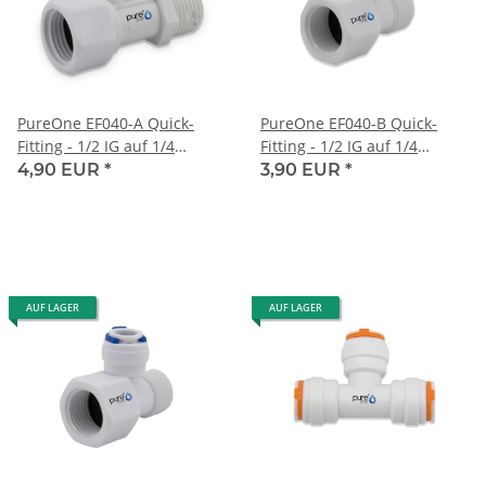
PureOne EF040-A Quick-
PureOne EF040-B Quick-
Fitting - 1/2 IG auf 1/4
Fitting - 1/2 IG auf 1/4
Schlauchnippel auf 1/2 Zoll
Schlauch auf 1/2 Zoll AG | T-
4,90 EUR
*
3,90 EUR
*
AG | T-Form
Form
AUF LAGER
AUF LAGER