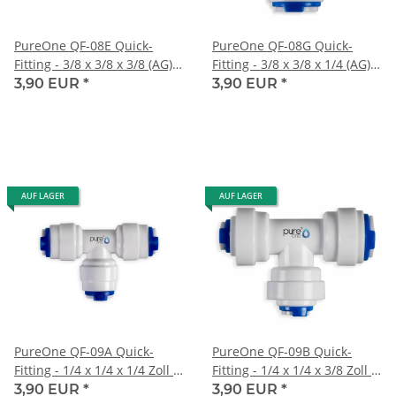
PureOne QF-08E Quick-
PureOne QF-08G Quick-
Fitting - 3/8 x 3/8 x 3/8 (AG)
Fitting - 3/8 x 3/8 x 1/4 (AG)
Zoll | T-Form
Zoll | T-Form
3,90 EUR
*
3,90 EUR
*
AUF LAGER
AUF LAGER
PureOne QF-09A Quick-
PureOne QF-09B Quick-
Fitting - 1/4 x 1/4 x 1/4 Zoll |
Fitting - 1/4 x 1/4 x 3/8 Zoll |
T-Form
T-Form
3,90 EUR
*
3,90 EUR
*