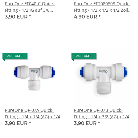
PureOne EF040-C Quick-
PureOne EFT080808 Quick-
Fitting - 1/2 IG auf 3/8
Fitting - 1/2 x 1/2 x 1/2 Zoll
Schlauch auf 1/2 Zoll AG | T-
Schlauch | T-Form
3,90 EUR
*
4,90 EUR
*
Form
AUF LAGER
AUF LAGER
PureOne QF-07A Quick-
PureOne QF-07B Quick-
Fitting - 1/4 x 1/4 (AG) x 1/4
Fitting - 1/4 x 3/8 (AG) x 1/4
Zoll | T-Form
Zoll | T-Form
3,90 EUR
*
3,90 EUR
*