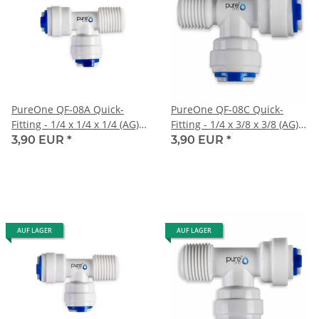
PureOne QF-08A Quick-
PureOne QF-08C Quick-
Fitting - 1/4 x 1/4 x 1/4 (AG)
Fitting - 1/4 x 3/8 x 3/8 (AG)
Zoll | T-Form
Zoll | T-Form
3,90 EUR
*
3,90 EUR
*
AUF LAGER
AUF LAGER