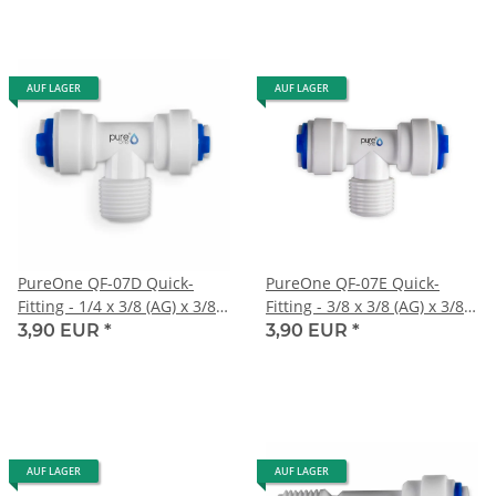
AUF LAGER
AUF LAGER
PureOne QF-07D Quick-
PureOne QF-07E Quick-
Fitting - 1/4 x 3/8 (AG) x 3/8
Fitting - 3/8 x 3/8 (AG) x 3/8
Zoll | T-Form
Zoll | T-Form
3,90 EUR
*
3,90 EUR
*
AUF LAGER
AUF LAGER