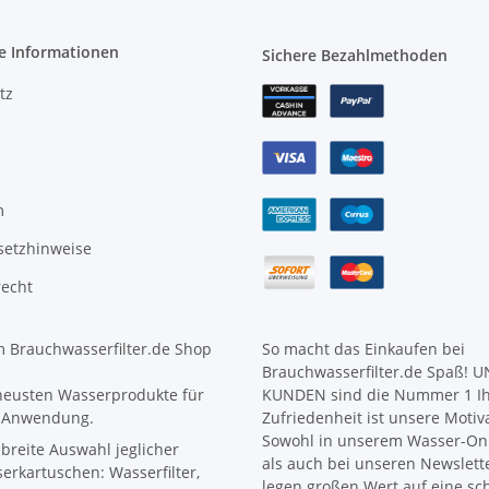
e Informationen
Sichere Bezahlmethoden
tz
m
setzhinweise
recht
 Brauchwasserfilter.de Shop
So macht das Einkaufen bei
Brauchwasserfilter.de Spaß! 
neusten Wasserprodukte für
KUNDEN sind die Nummer 1 I
 Anwendung.
Zufriedenheit ist unsere Motiv
Sowohl in unserem Wasser-Onl
 breite Auswahl jeglicher
als auch bei unseren Newslett
erkartuschen: Wasserfilter,
legen großen Wert auf eine sc