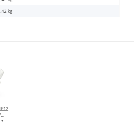
2,42
kg
NP12
f
/2 Zoll
R
*