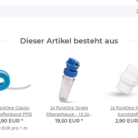
Dieser Artikel besteht aus
ureOne Classic
2x
PureOne Single
2x
PureOne 
eflonband PTFE
Filtergehäuse - 10 Zoll
Kunststof
1/2 Zoll
Doppelnippel - 1
,90 EUR
*
19,50 EUR
*
2,90 EU
AG
9 EUR pro 1 m