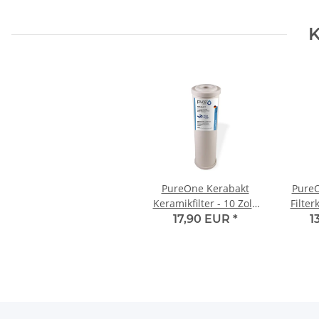
K
PureOne Kerabakt
Pure
Keramikfilter - 10 Zoll.
Filte
0.3µ
Kokos
17,90 EUR
*
1