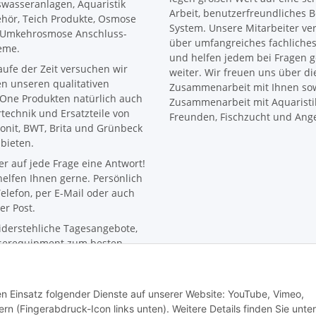
wasseranlagen, Aquaristik
Arbeit, benutzerfreundliches B
hör, Teich Produkte, Osmose
System. Unsere Mitarbeiter ve
Umkehrosmose Anschluss-
über umfangreiches fachliche
eme.
und helfen jedem bei Fragen 
aufe der Zeit versuchen wir
weiter. Wir freuen uns über di
n unseren qualitativen
Zusammenarbeit mit Ihnen sow
One Produkten natürlich auch
Zusammenarbeit mit Aquaristi
ertechnik und Ersatzteile von
Freunden, Fischzucht und Ange
onit, BWT, Brita und Grünbeck
bieten.
r auf jede Frage eine Antwort!
helfen Ihnen gerne. Persönlich
elefon, per E-Mail oder auch
er Post.
derstehliche Tagesangebote,
erequipment zum besten
.
aktuellsten News aus der
erwelt, sodass du immer top
den Einsatz folgender Dienste auf unserer Website: YouTube, Vimeo,
miert bist.
rn (Fingerabdruck-Icon links unten). Weitere Details finden Sie unter