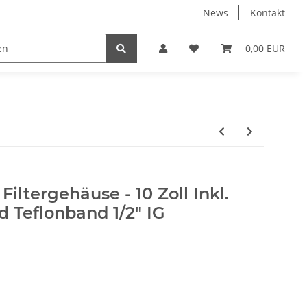
News
Kontakt
k
Umkehrosmose
Verbindungsteile & Fittinge
0,00 EUR
iltergehäuse - 10 Zoll Inkl.
 Teflonband 1/2" IG