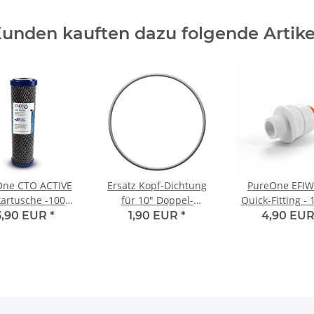
unden kauften dazu folgende Artike
One CTO ACTIVE
Ersatz Kopf-Dichtung
PureOne EFIW
rkartusche -100%
für 10" Doppel-
Quick-Fitting - 
 Aktivkohleblock
Wasserfiltergehäuse
3/8 Zoll Rohrg
3,90 EUR
*
1,90 EUR
*
4,90 EU
1µ
(Außengewinde)
Form