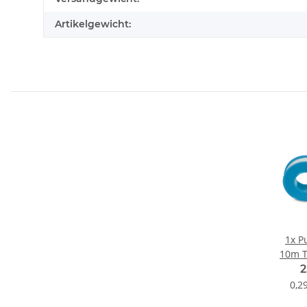
Artikelgewicht:
1x
P
10m T
2
0,2