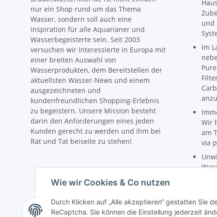
Haus
nur ein Shop rund um das Thema
Zube
Wasser, sondern soll auch eine
und 
Inspiration für alle Aquarianer und
Syst
Wasserbegeisterte sein. Seit 2003
Im L
versuchen wir Interessierte in Europa mit
nebe
einer breiten Auswahl von
Pure
Wasserprodukten, dem Bereitstellen der
Filt
aktuellsten Wasser-News und einem
Carb
ausgezeichneten und
anzu
kundenfreundlichen Shopping-Erlebnis
zu begeistern. Unsere Mission besteht
Imme
darin den Anforderungen eines jeden
Wir 
Kunden gerecht zu werden und ihm bei
am T
Rat und Tat beiseite zu stehen!
via p
Unwi
Wass
Preis
Wie wir Cookies & Co nutzen
Die 
Wass
Durch Klicken auf „Alle akzeptieren“ gestatten Sie 
infor
ReCaptcha. Sie können die Einstellung jederzeit ände