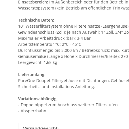
Einsatzbereich:
Im Außenbereich oder für den Betrieb in
Wasserstopsystem (kein Betrieb am öffentlichen Trinkwas
Technische Daten:
10" Wasserfiltersystem ohne Filtereinsätze (Leergehäuse)
Gewindeanschluss (Zoll): je nach Auswahl: 1" Zoll, 3/4" Zol
Maximaler Arbeitsdruck (bar): 3-4 Bar
Arbeitstemperatur °C: 2°C - 45°C
Durchflussmenge: bis 5.000 l/h / Betriebsdruck: max. kurzf
Gehäusemaße (Länge x Höhe x Durchmesser/Breite): 27
Leergewicht: 1,65 kg
Lieferumfang:
PureOne Doppel-Filtergehäuse mit Dichtungen, Gehäuseha
Sicherheit.- und Installations Anleitung.
Variationsabhängig:
- Doppelnippel zum Anschluss weiterer Filterstufen
- Absperrhahn
Versandgewicht: