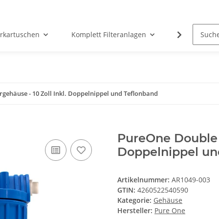
erkartuschen
Komplett Filteranlagen
Messtechni
gehäuse - 10 Zoll Inkl. Doppelnippel und Teflonband
PureOne Double F
Doppelnippel und
Artikelnummer:
AR1049-003
GTIN:
4260522540590
Kategorie:
Gehäuse
Hersteller:
Pure One