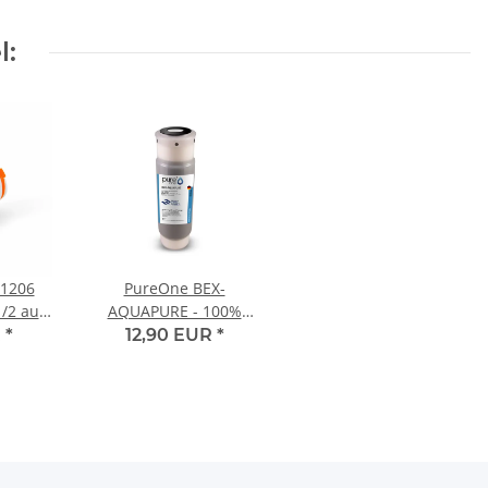
l:
1206
PureOne BEX-
1/2 auf
AQUAPURE - 100%
ewinde
Aktivkohle +
R
*
12,90 EUR
*
 | I-
Sedimentvorfilter -
Druckstabil 1 µm