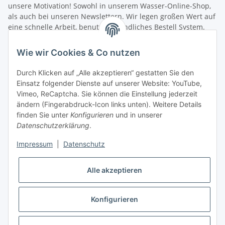
unsere Motivation! Sowohl in unserem Wasser-Online-Shop,
als auch bei unseren Newslettern. Wir legen großen Wert auf
eine schnelle Arbeit, benutzerfreundliches Bestell System.
Unsere Mitarbeiter verfügen über umfangreiches fachliches
Wissen und helfen jedem bei Fragen gerne weiter. Wir freuen
Wie wir Cookies & Co nutzen
uns über die Zusammenarbeit mit Ihnen sowie die
Zusammenarbeit mit Aquaristik Freunden, Fischzucht und
Durch Klicken auf „Alle akzeptieren“ gestatten Sie den
Angelvereinen.
Einsatz folgender Dienste auf unserer Website: YouTube,
Schneller Versand! Wir wollen Sie nicht lange warten lassen.
Vimeo, ReCaptcha. Sie können die Einstellung jederzeit
Damit Sie möglichst schnell Ihre neue Filterausrüstung in
ändern (Fingerabdruck-Icon links unten). Weitere Details
Betrieb nehmen können, senden wir Ihre Bestellung sofort
finden Sie unter
Konfigurieren
und in unserer
nach dem Zahlungseingang zu. Nach der Bearbeitung Ihrer
Datenschutzerklärung
.
Produkt-Bestellung erhalten Sie umgehend eine
Versandbestätigung, in der wir weitere Informationen zum
Impressum
|
Datenschutz
Versanddienstleister und zur Sendungsverfolgung
zuschicken. Sie können sich über den aktuellen Lieferstatus
Alle akzeptieren
Ihrer Bestellung jederzeit informieren. Sollte Ihnen die Ware
nicht zusagen, können Sie sie umtauschen oder nach
Absprache das vorhandene Retouren System nutzen (mehr
Konfigurieren
Infos per
E-Mail
). Immer für Sie da - Ihr
Brauchwasserfilter.de Team!