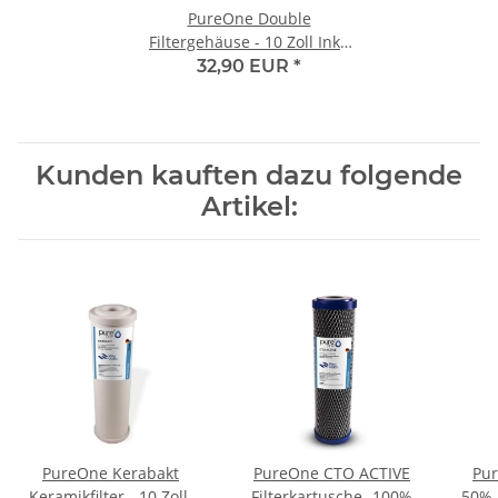
PureOne Double
Filtergehäuse - 10 Zoll Inkl.
Doppelnippel und
32,90 EUR
*
Teflonband
Kunden kauften dazu folgende
Artikel:
PureOne Kerabakt
PureOne CTO ACTIVE
Pur
Keramikfilter - 10 Zoll.
Filterkartusche -100%
50% 