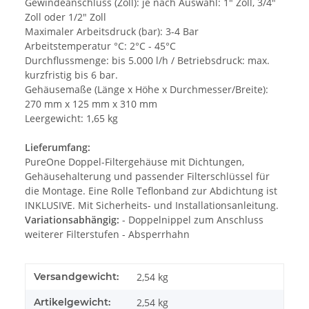
Gewindeanschluss (Zoll): je nach Auswahl: 1" Zoll, 3/4"
Zoll oder 1/2" Zoll
Maximaler Arbeitsdruck (bar): 3-4 Bar
Arbeitstemperatur °C: 2°C - 45°C
Durchflussmenge: bis 5.000 l/h / Betriebsdruck: max.
kurzfristig bis 6 bar.
Gehäusemaße (Länge x Höhe x Durchmesser/Breite):
270 mm x 125 mm x 310 mm
Leergewicht: 1,65 kg
Lieferumfang:
PureOne Doppel-Filtergehäuse mit Dichtungen,
Gehäusehalterung und passender Filterschlüssel für
die Montage. Eine Rolle Teflonband zur Abdichtung ist
INKLUSIVE. Mit Sicherheits- und Installationsanleitung.
Variationsabhängig:
- Doppelnippel zum Anschluss
weiterer Filterstufen - Absperrhahn
Versandgewicht:
2,54 kg
Artikelgewicht:
2,54
kg