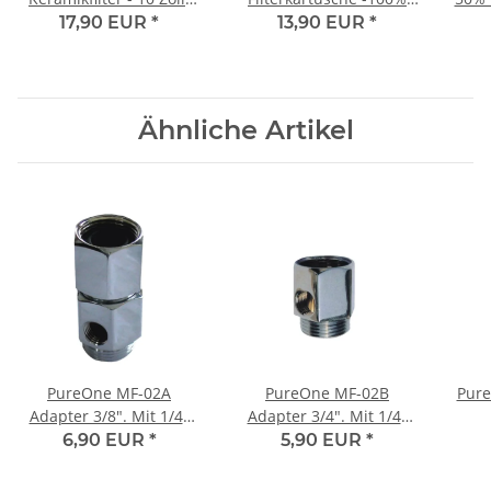
0.3µ
Kokos Aktivkohleblock 1µ
Io
17,90 EUR
*
13,90 EUR
*
E
Ähnliche Artikel
PureOne MF-02A
PureOne MF-02B
Pure
Adapter 3/8". Mit 1/4"
Adapter 3/4". Mit 1/4"
Seitenausgang für einen
Seitenausgang für einen
Seit
6,90 EUR
*
5,90 EUR
*
Absperrhahn mit
Absperrhahn mit
A
Osmose Schlauch. Inkl.
Osmose Schlauch |
Os