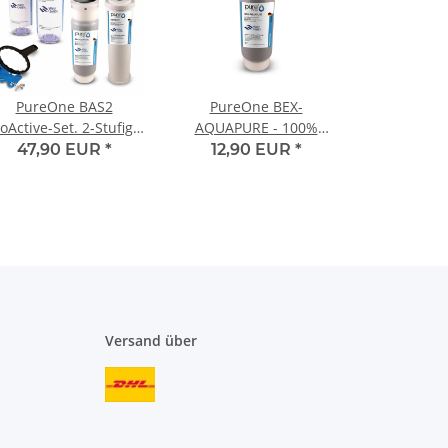
PureOne BAS2
PureOne BEX-
oActive-Set. 2-Stufige
AQUAPURE - 100%
lteranlage | Keimfilter
Aktivkohle +
47,90 EUR
*
12,90 EUR
*
nd Aktivkohle 1/2 Zoll
Sedimentvorfilter -
Druckstabil 1 µm
Versand über