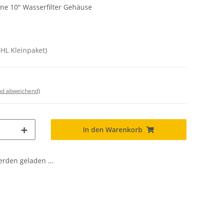
One 10" Wasserfilter Gehäuse
DHL Kleinpaket)
nd abweichend)
In den Warenkorb
den geladen ...