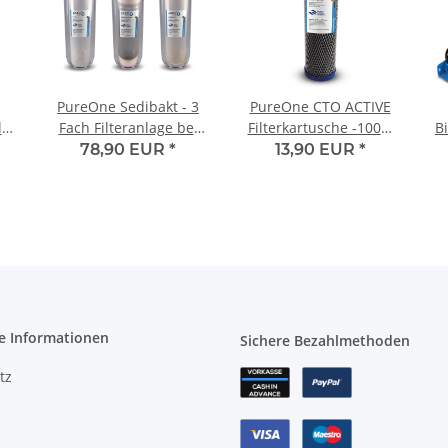
PureOne Sedibakt - 3
PureOne CTO ACTIVE
l.
Fach Filteranlage bei
Filterkartusche -100%
Bi
Bakterien und Keime
Kokos Aktivkohleblock
Fi
78,90 EUR
*
13,90 EUR
*
1/2 Zoll
1µ
u
e Informationen
Sichere Bezahlmethoden
tz