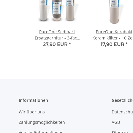
PureOne Sedibakt
PureOne Kerabakt
Ersatzgarnitur - 3-fach
Keramikfilter - 10 Zol
Set | Sediment,
0.3µ
27,90 EUR
*
17,90 EUR
*
Aktivkohle, Keimfilter
Informationen
Gesetzlich
Wir über uns
Datenschu
Zahlungsmöglichkeiten
AGB
Versandinformationen
Sitemap