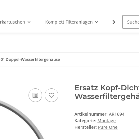
erkartuschen
Komplett Filteranlagen
Messtechni
 10" Doppel-Wasserfiltergehäuse
Ersatz Kopf-Dich
Wasserfiltergeh
Artikelnummer:
AR1694
Kategorie:
Montage
Hersteller:
Pure One