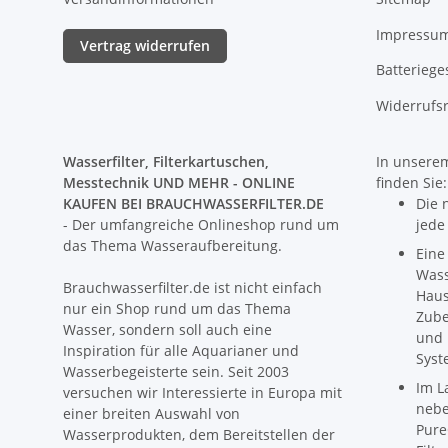
Impressu
Vertrag widerrufen
Batteriege
Widerrufs
Wasserfilter, Filterkartuschen,
In unserem
Messtechnik UND MEHR - ONLINE
finden Sie:
KAUFEN BEI BRAUCHWASSERFILTER.DE
Die 
- Der umfangreiche Onlineshop rund um
jede
das Thema Wasseraufbereitung.
Eine
Wass
Brauchwasserfilter.de ist nicht einfach
Haus
nur ein Shop rund um das Thema
Zube
Wasser, sondern soll auch eine
und 
Inspiration für alle Aquarianer und
Syst
Wasserbegeisterte sein. Seit 2003
Im L
versuchen wir Interessierte in Europa mit
nebe
einer breiten Auswahl von
Pure
Wasserprodukten, dem Bereitstellen der