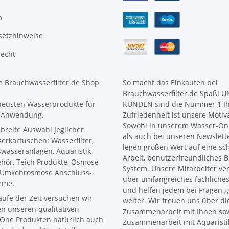
m
setzhinweise
recht
 Brauchwasserfilter.de Shop
So macht das Einkaufen bei
Brauchwasserfilter.de Spaß! 
neusten Wasserprodukte für
KUNDEN sind die Nummer 1 I
 Anwendung.
Zufriedenheit ist unsere Motiv
Sowohl in unserem Wasser-Onl
 breite Auswahl jeglicher
als auch bei unseren Newslett
erkartuschen: Wasserfilter,
legen großen Wert auf eine sc
wasseranlagen, Aquaristik
Arbeit, benutzerfreundliches B
hör, Teich Produkte, Osmose
System. Unsere Mitarbeiter ve
Umkehrosmose Anschluss-
über umfangreiches fachliche
eme.
und helfen jedem bei Fragen 
aufe der Zeit versuchen wir
weiter. Wir freuen uns über di
n unseren qualitativen
Zusammenarbeit mit Ihnen sow
One Produkten natürlich auch
Zusammenarbeit mit Aquaristi