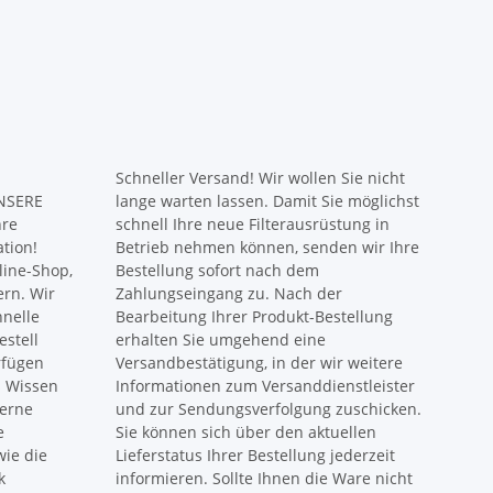
Schneller Versand! Wir wollen Sie nicht
UNSERE
lange warten lassen. Damit Sie möglichst
hre
schnell Ihre neue Filterausrüstung in
ation!
Betrieb nehmen können, senden wir Ihre
ine-Shop,
Bestellung sofort nach dem
ern. Wir
Zahlungseingang zu. Nach der
hnelle
Bearbeitung Ihrer Produkt-Bestellung
estell
erhalten Sie umgehend eine
rfügen
Versandbestätigung, in der wir weitere
s Wissen
Informationen zum Versanddienstleister
gerne
und zur Sendungsverfolgung zuschicken.
e
Sie können sich über den aktuellen
ie die
Lieferstatus Ihrer Bestellung jederzeit
k
informieren. Sollte Ihnen die Ware nicht