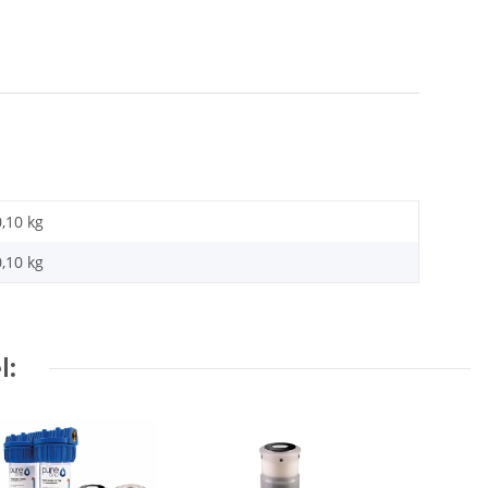
0,10 kg
0,10
kg
l: