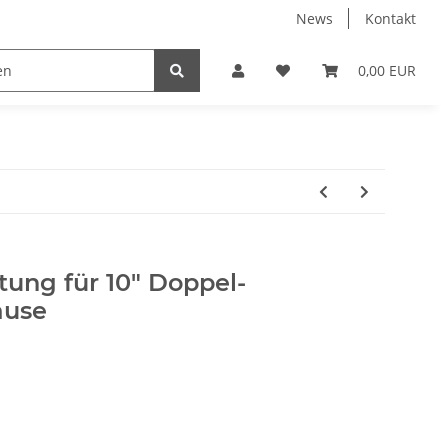
News
Kontakt
k
Umkehrosmose
Verbindungsteile & Fittinge
0,00 EUR
tung für 10" Doppel-
äuse