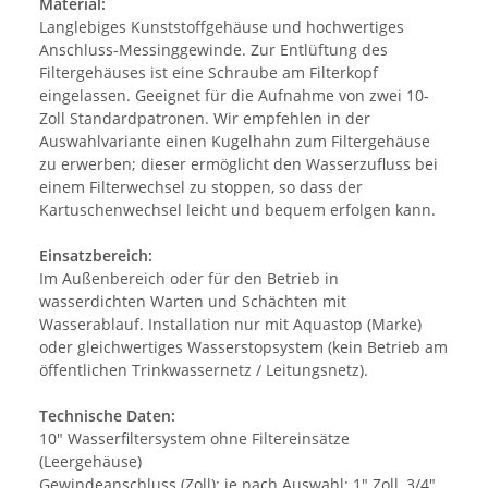
Material:
Langlebiges Kunststoffgehäuse und hochwertiges
Anschluss-Messinggewinde. Zur Entlüftung des
Filtergehäuses ist eine Schraube am Filterkopf
eingelassen. Geeignet für die Aufnahme von zwei 10-
Zoll Standardpatronen. Wir empfehlen in der
Auswahlvariante einen Kugelhahn zum Filtergehäuse
zu erwerben; dieser ermöglicht den Wasserzufluss bei
einem Filterwechsel zu stoppen, so dass der
Kartuschenwechsel leicht und bequem erfolgen kann.
Einsatzbereich:
Im Außenbereich oder für den Betrieb in
wasserdichten Warten und Schächten mit
Wasserablauf. Installation nur mit Aquastop (Marke)
oder gleichwertiges Wasserstopsystem (kein Betrieb am
öffentlichen Trinkwassernetz / Leitungsnetz).
Technische Daten:
10" Wasserfiltersystem ohne Filtereinsätze
(Leergehäuse)
Gewindeanschluss (Zoll): je nach Auswahl: 1" Zoll, 3/4"