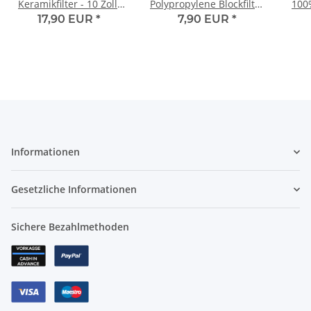
Keramikfilter - 10 Zoll.
Polypropylene Blockfilter
100
0.3µ
für 10 Zoll Wasserfilter
Gr
17,90 EUR
*
7,90 EUR
*
Informationen
Gesetzliche Informationen
Sichere Bezahlmethoden