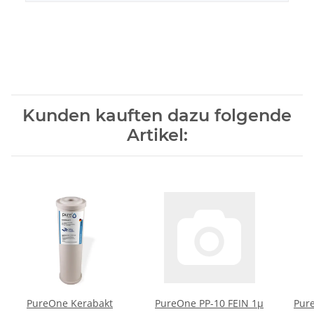
Kunden kauften dazu folgende
Artikel:
PureOne Kerabakt
PureOne PP-10 FEIN 1µ
Pur