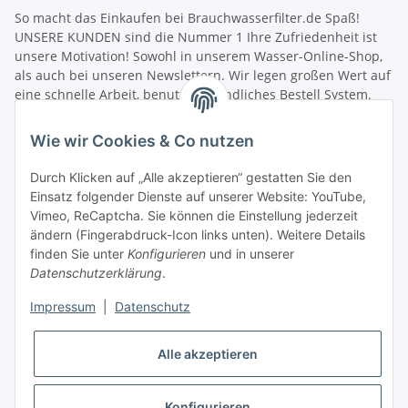
So macht das Einkaufen bei Brauchwasserfilter.de Spaß!
UNSERE KUNDEN sind die Nummer 1 Ihre Zufriedenheit ist
unsere Motivation! Sowohl in unserem Wasser-Online-Shop,
als auch bei unseren Newslettern. Wir legen großen Wert auf
eine schnelle Arbeit, benutzerfreundliches Bestell System.
Unsere Mitarbeiter verfügen über umfangreiches fachliches
Wissen und helfen jedem bei Fragen gerne weiter. Wir freuen
Wie wir Cookies & Co nutzen
uns über die Zusammenarbeit mit Ihnen sowie die
Zusammenarbeit mit Aquaristik Freunden, Fischzucht und
Durch Klicken auf „Alle akzeptieren“ gestatten Sie den
Angelvereinen.
Einsatz folgender Dienste auf unserer Website: YouTube,
Schneller Versand! Wir wollen Sie nicht lange warten lassen.
Vimeo, ReCaptcha. Sie können die Einstellung jederzeit
Damit Sie möglichst schnell Ihre neue Filterausrüstung in
ändern (Fingerabdruck-Icon links unten). Weitere Details
Betrieb nehmen können, senden wir Ihre Bestellung sofort
finden Sie unter
Konfigurieren
und in unserer
nach dem Zahlungseingang zu. Nach der Bearbeitung Ihrer
Datenschutzerklärung
.
Produkt-Bestellung erhalten Sie umgehend eine
Versandbestätigung, in der wir weitere Informationen zum
Impressum
|
Datenschutz
Versanddienstleister und zur Sendungsverfolgung
zuschicken. Sie können sich über den aktuellen Lieferstatus
Alle akzeptieren
Ihrer Bestellung jederzeit informieren. Sollte Ihnen die Ware
nicht zusagen, können Sie sie umtauschen oder nach
Absprache das vorhandene Retouren System nutzen (mehr
Konfigurieren