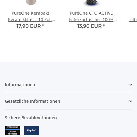
PureOne Kerabakt
PureOne CTO ACTIVE
Keramikfilter - 10 Zoll.
Filterkartusche -100%
Fil
0.3µ
Kokos Aktivkohleblock 1µ
A
17,90 EUR
*
13,90 EUR
*
Informationen
Gesetzliche Informationen
Sichere Bezahlmethoden