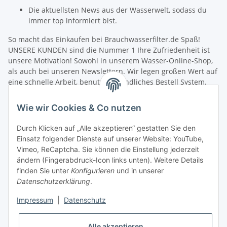
Die aktuellsten News aus der Wasserwelt, sodass du
immer top informiert bist.
So macht das Einkaufen bei Brauchwasserfilter.de Spaß!
UNSERE KUNDEN sind die Nummer 1 Ihre Zufriedenheit ist
unsere Motivation! Sowohl in unserem Wasser-Online-Shop,
als auch bei unseren Newslettern. Wir legen großen Wert auf
eine schnelle Arbeit, benutzerfreundliches Bestell System.
Unsere Mitarbeiter verfügen über umfangreiches fachliches
Wissen und helfen jedem bei Fragen gerne weiter. Wir freuen
Wie wir Cookies & Co nutzen
uns über die Zusammenarbeit mit Ihnen sowie die
Zusammenarbeit mit Aquaristik Freunden, Fischzucht und
Durch Klicken auf „Alle akzeptieren“ gestatten Sie den
Angelvereinen.
Einsatz folgender Dienste auf unserer Website: YouTube,
Schneller Versand! Wir wollen Sie nicht lange warten lassen.
Vimeo, ReCaptcha. Sie können die Einstellung jederzeit
Damit Sie möglichst schnell Ihre neue Filterausrüstung in
ändern (Fingerabdruck-Icon links unten). Weitere Details
Betrieb nehmen können, senden wir Ihre Bestellung sofort
finden Sie unter
Konfigurieren
und in unserer
nach dem Zahlungseingang zu. Nach der Bearbeitung Ihrer
Datenschutzerklärung
.
Produkt-Bestellung erhalten Sie umgehend eine
Versandbestätigung, in der wir weitere Informationen zum
Impressum
|
Datenschutz
Versanddienstleister und zur Sendungsverfolgung
zuschicken. Sie können sich über den aktuellen Lieferstatus
Alle akzeptieren