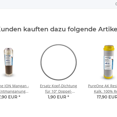
unden kauften dazu folgende Artike
ne ION Mangan -
Ersatz Kopf-Dichtung
PureOne AK Resi
Entmanganungs-
für 10" Doppel-
Kalk. 100% R
lat gg. Mangan
Wasserfiltergehäuse
Granulat
7,90 EUR
*
1,90 EUR
*
17,90 EU