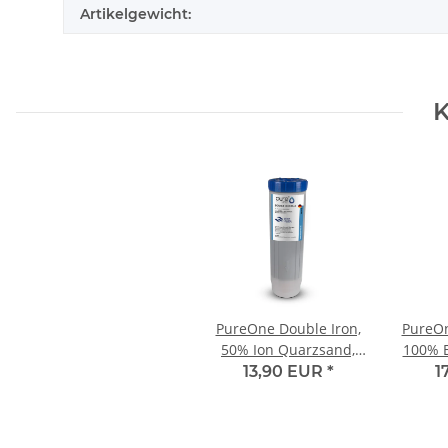
Artikelgewicht:
K
PureOne Double Iron,
PureO
50% Ion Quarzsand,
100% 
50% Ion Mangansand
Granu
13,90 EUR
*
1
gg. Eisen und Mangan