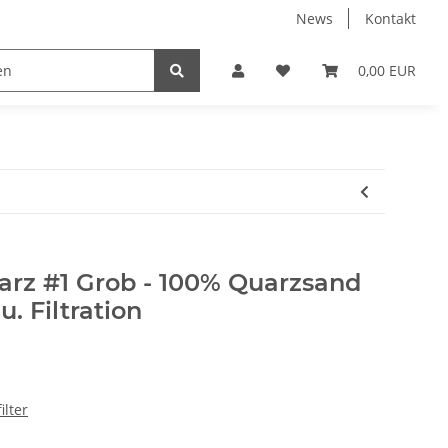
News
Kontakt
k
Umkehrosmose
Verbindungsteile & Fittinge
0,00 EUR
rz #1 Grob - 100% Quarzsand
. Filtration
lter