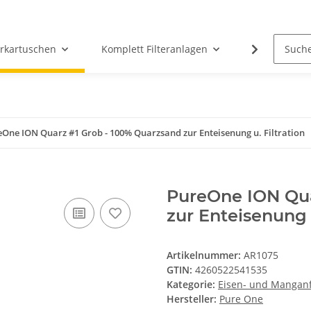
erkartuschen
Komplett Filteranlagen
Messtechni
One ION Quarz #1 Grob - 100% Quarzsand zur Enteisenung u. Filtration
PureOne ION Qua
zur Enteisenung u
Artikelnummer:
AR1075
GTIN:
4260522541535
Kategorie:
Eisen- und Manganfi
Hersteller:
Pure One