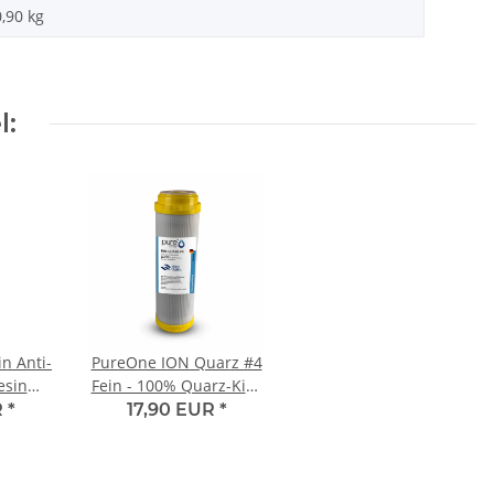
0,90
kg
l:
n Anti-
PureOne ION Quarz #4
esin
Fein - 100% Quarz-Kies
zur Enteisenung und
R
*
17,90 EUR
*
Filtration