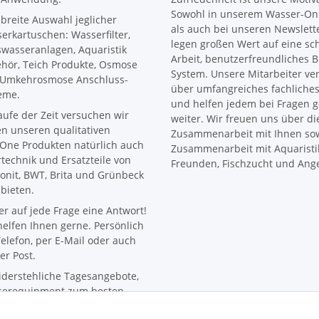
Sowohl in unserem Wasser-Onl
 breite Auswahl jeglicher
als auch bei unseren Newslett
erkartuschen: Wasserfilter,
legen großen Wert auf eine sc
wasseranlagen, Aquaristik
Arbeit, benutzerfreundliches B
hör, Teich Produkte, Osmose
System. Unsere Mitarbeiter ve
Umkehrosmose Anschluss-
über umfangreiches fachliche
eme.
und helfen jedem bei Fragen 
aufe der Zeit versuchen wir
weiter. Wir freuen uns über di
n unseren qualitativen
Zusammenarbeit mit Ihnen sow
One Produkten natürlich auch
Zusammenarbeit mit Aquaristi
ertechnik und Ersatzteile von
Freunden, Fischzucht und Ange
onit, BWT, Brita und Grünbeck
bieten.
r auf jede Frage eine Antwort!
helfen Ihnen gerne. Persönlich
elefon, per E-Mail oder auch
er Post.
derstehliche Tagesangebote,
erequipment zum besten
.