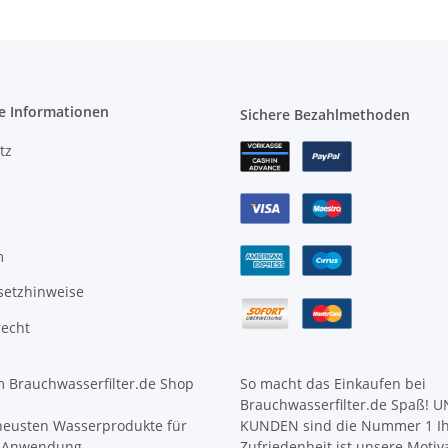
e Informationen
Sichere Bezahlmethoden
tz
m
setzhinweise
recht
 Brauchwasserfilter.de Shop
So macht das Einkaufen bei
Brauchwasserfilter.de Spaß! 
neusten Wasserprodukte für
KUNDEN sind die Nummer 1 I
 Anwendung.
Zufriedenheit ist unsere Motiv