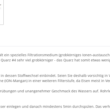
lt ein spezielles Filtrationsmedium (grobkörniges Ionen-austausc
uarz #4 sehr viel grobkörniger - das Quarz hat somit etwas wenige
n in dessen Stoffwechsel einbindet. Seien Sie deshalb vorsichtig in
e (ION-Mangan) in einer weiteren Filterstufe, da Eisen meist in V
 Trübungen und unangenehmer Geschmack des Wassers auf. Rohrle
asser einlegen und danach mindestens 5min durchspülen. Das verhi