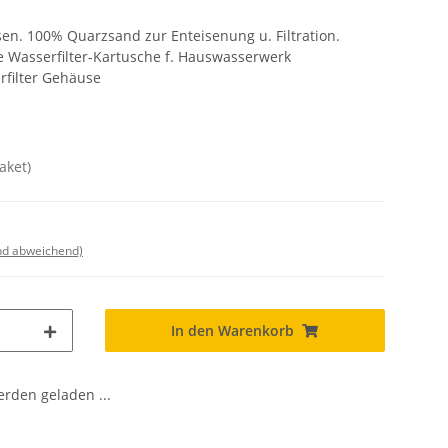
en. 100% Quarzsand zur Enteisenung u. Filtration.
e Wasserfilter-Kartusche f. Hauswasserwerk
filter Gehäuse
aket)
nd abweichend)
In den Warenkorb
den geladen ...