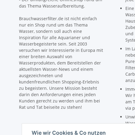
das Thema Wasseraufbereitung.
Eine
Wass
Brauchwasserfilter.de ist nicht einfach
Haus
nur ein Shop rund um das Thema
Zube
Wasser, sondern soll auch eine
und 
Inspiration für alle Aquarianer und
Syst
Wasserbegeisterte sein. Seit 2003
Im L
versuchen wir Interessierte in Europa mit
nebe
einer breiten Auswahl von
Pure
Wasserprodukten, dem Bereitstellen der
Filt
aktuellsten Wasser-News und einem
Carb
ausgezeichneten und
anzu
kundenfreundlichen Shopping-Erlebnis
zu begeistern. Unsere Mission besteht
Imme
darin den Anforderungen eines jeden
Wir 
Kunden gerecht zu werden und ihm bei
am T
Rat und Tat beiseite zu stehen!
via p
Unwi
Wass
Preis
Wie wir Cookies & Co nutzen