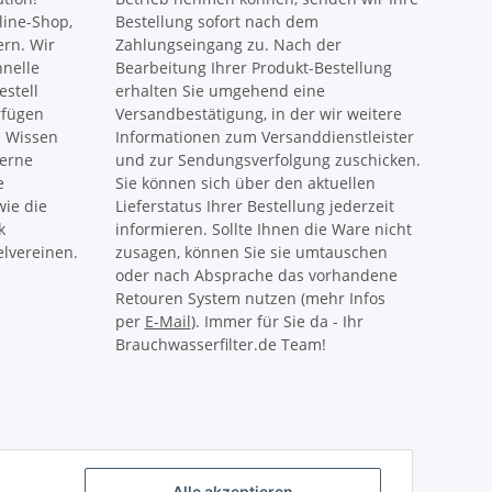
ine-Shop,
Bestellung sofort nach dem
ern. Wir
Zahlungseingang zu. Nach der
hnelle
Bearbeitung Ihrer Produkt-Bestellung
estell
erhalten Sie umgehend eine
rfügen
Versandbestätigung, in der wir weitere
s Wissen
Informationen zum Versanddienstleister
gerne
und zur Sendungsverfolgung zuschicken.
e
Sie können sich über den aktuellen
ie die
Lieferstatus Ihrer Bestellung jederzeit
k
informieren. Sollte Ihnen die Ware nicht
lvereinen.
zusagen, können Sie sie umtauschen
oder nach Absprache das vorhandene
Retouren System nutzen (mehr Infos
per
E-Mail
). Immer für Sie da - Ihr
Brauchwasserfilter.de Team!
Alle akzeptieren