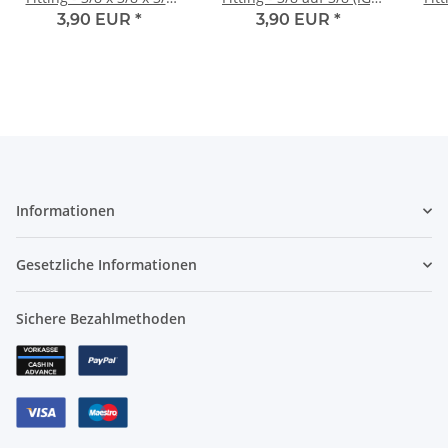
Zoll | Y-Form
Zoll | I-Form
Zol
3,90 EUR
*
3,90 EUR
*
Informationen
Gesetzliche Informationen
Sichere Bezahlmethoden