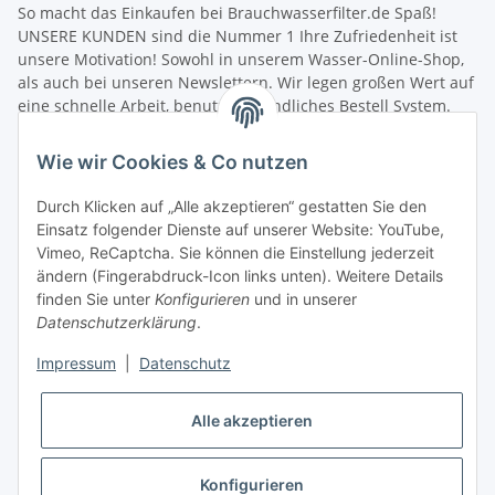
So macht das Einkaufen bei Brauchwasserfilter.de Spaß!
UNSERE KUNDEN sind die Nummer 1 Ihre Zufriedenheit ist
unsere Motivation! Sowohl in unserem Wasser-Online-Shop,
als auch bei unseren Newslettern. Wir legen großen Wert auf
eine schnelle Arbeit, benutzerfreundliches Bestell System.
Unsere Mitarbeiter verfügen über umfangreiches fachliches
Wissen und helfen jedem bei Fragen gerne weiter. Wir freuen
Wie wir Cookies & Co nutzen
uns über die Zusammenarbeit mit Ihnen sowie die
Zusammenarbeit mit Aquaristik Freunden, Fischzucht und
Durch Klicken auf „Alle akzeptieren“ gestatten Sie den
Angelvereinen.
Einsatz folgender Dienste auf unserer Website: YouTube,
Schneller Versand! Wir wollen Sie nicht lange warten lassen.
Vimeo, ReCaptcha. Sie können die Einstellung jederzeit
Damit Sie möglichst schnell Ihre neue Filterausrüstung in
ändern (Fingerabdruck-Icon links unten). Weitere Details
Betrieb nehmen können, senden wir Ihre Bestellung sofort
finden Sie unter
Konfigurieren
und in unserer
nach dem Zahlungseingang zu. Nach der Bearbeitung Ihrer
Datenschutzerklärung
.
Produkt-Bestellung erhalten Sie umgehend eine
Versandbestätigung, in der wir weitere Informationen zum
Impressum
|
Datenschutz
Versanddienstleister und zur Sendungsverfolgung
zuschicken. Sie können sich über den aktuellen Lieferstatus
Alle akzeptieren
Ihrer Bestellung jederzeit informieren. Sollte Ihnen die Ware
nicht zusagen, können Sie sie umtauschen oder nach
Absprache das vorhandene Retouren System nutzen (mehr
Konfigurieren