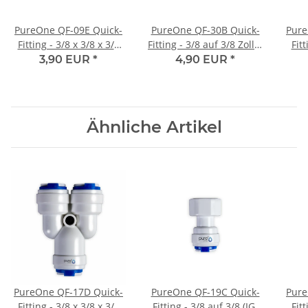
PureOne QF-09E Quick-
PureOne QF-30B Quick-
Pure
Fitting - 3/8 x 3/8 x 3/8
Fitting - 3/8 auf 3/8 Zoll |
Fitt
Zoll | T-Form
I-Form | Handventil
3/8 
3,90 EUR
*
4,90 EUR
*
Ähnliche Artikel
PureOne QF-17D Quick-
PureOne QF-19C Quick-
Pure
Fitting - 3/8 x 3/8 x 3/8
Fitting - 3/8 auf 3/8 (IG)
Fitt