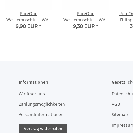
PureOne
PureOne
PureOn
Wasseranschluss WA5
Wasseranschluss WA8
Fitting
1/2 Zoll IG auf 3/8" mit
1/2 Zoll AG auf 3/8"
Z
9,90 EUR
*
9,30 EUR
*
3
Dichtung
Informationen
Gesetzlich
Wir über uns
Datenschu
Zahlungsmöglichkeiten
AGB
Versandinformationen
Sitemap
Impressu
Vertrag widerrufen