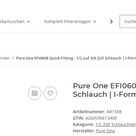
erkartuschen
Komplett Filteranlagen
Messtechni
binder
Pure One EFI0608 Quick-Fitting - 1/2 auf 3/8 Zoll Schlauch | I-Fo
Pure One EFI0608 
Schlauch | I-For
Artikelnummer:
AR1588
GTIN:
4260590613400
Kategorie:
1/2 Zoll Schlauchve
Hersteller:
Pure One