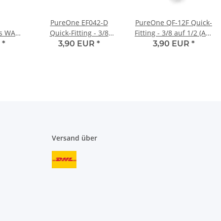
PureOne EF042-D
PureOne QF-12F Quick-
s WA17
Quick-Fitting - 3/8
Fitting - 3/8 auf 1/2 (AG)
/8" mit
Schlauch - Tülle | I-
Zoll | I-Form
R
*
3,90 EUR
*
3,90 EUR
*
Form
Versand über