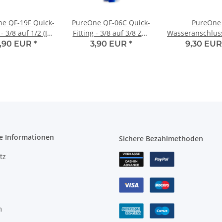
e QF-19F Quick-
PureOne QF-06C Quick-
PureOne
 - 3/8 auf 1/2 (IG)
Fitting - 3/8 auf 3/8 Zoll
Wasseranschlus
oll | I-Form
| I-Form
1/4 Zoll IG auf 3
,90 EUR
*
3,90 EUR
*
9,30 EU
Dichtung
e Informationen
Sichere Bezahlmethoden
tz
m