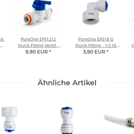
k-
PureOne EFV1212
PureOne EF018-G
AG)
Quick-Fitting Ventil -
Quick-Fitting - 1/2 IG
Q
1/2 auf x 1/2 Zoll (12
auf 3/8 Zoll Schlauch |
9,90 EUR
*
3,90 EUR
*
mm) | I-Form
L-Form
Ähnliche Artikel