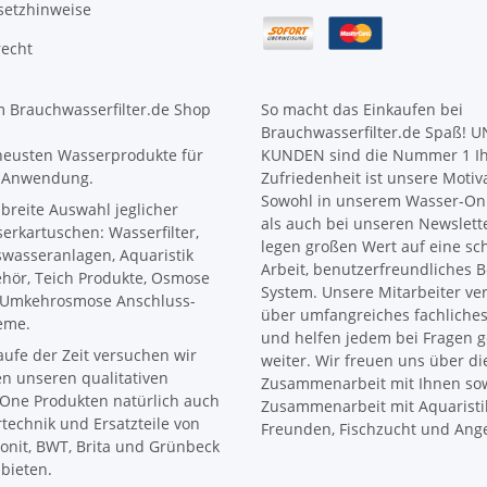
setzhinweise
recht
 Brauchwasserfilter.de Shop
So macht das Einkaufen bei
Brauchwasserfilter.de Spaß! 
neusten Wasserprodukte für
KUNDEN sind die Nummer 1 I
 Anwendung.
Zufriedenheit ist unsere Motiv
Sowohl in unserem Wasser-Onl
 breite Auswahl jeglicher
als auch bei unseren Newslett
erkartuschen: Wasserfilter,
legen großen Wert auf eine sc
wasseranlagen, Aquaristik
Arbeit, benutzerfreundliches B
hör, Teich Produkte, Osmose
System. Unsere Mitarbeiter ve
Umkehrosmose Anschluss-
über umfangreiches fachliche
eme.
und helfen jedem bei Fragen 
aufe der Zeit versuchen wir
weiter. Wir freuen uns über di
n unseren qualitativen
Zusammenarbeit mit Ihnen sow
One Produkten natürlich auch
Zusammenarbeit mit Aquaristi
ertechnik und Ersatzteile von
Freunden, Fischzucht und Ange
onit, BWT, Brita und Grünbeck
bieten.