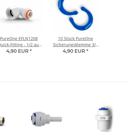
PureOne EFLN1208
10 Stück PureOne
uick-Fitting - 1/2 auf
Sicherungsklemme 3/8
1/2 Zoll Rohrgewinde
Zoll für Quick-Fitting
4,90 EUR
*
4,90 EUR
*
(Innengewinde) | L-
Form