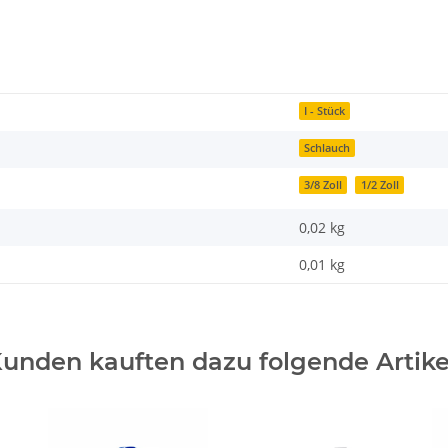
I - Stück
Schlauch
3/8 Zoll
1/2 Zoll
0,02 kg
0,01
kg
unden kauften dazu folgende Artike