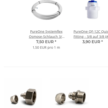
PureOne Systemflex
PureOne QF-12C Quic
Osmose-Schlauch 3/8
Fitting - 3/8 auf 3/8 (
Zoll. Weiss 5 Meter
Zoll | I-Form
7,50 EUR
*
3,90 EUR
*
1,50 EUR pro 1 m