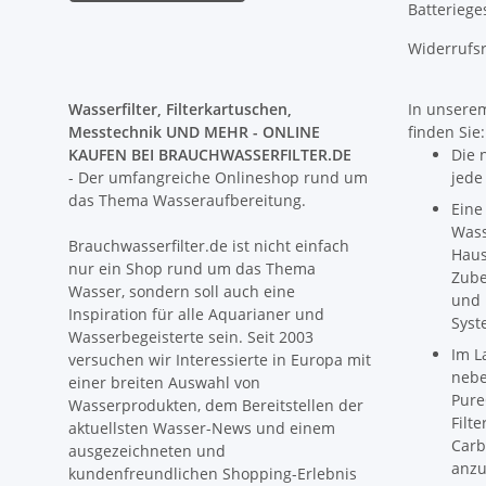
Batteriege
Widerrufs
Wasserfilter, Filterkartuschen,
In unserem
Messtechnik UND MEHR - ONLINE
finden Sie:
KAUFEN BEI BRAUCHWASSERFILTER.DE
Die 
- Der umfangreiche Onlineshop rund um
jede
das Thema Wasseraufbereitung.
Eine
Wass
Brauchwasserfilter.de ist nicht einfach
Haus
nur ein Shop rund um das Thema
Zube
Wasser, sondern soll auch eine
und 
Inspiration für alle Aquarianer und
Syst
Wasserbegeisterte sein. Seit 2003
Im L
versuchen wir Interessierte in Europa mit
nebe
einer breiten Auswahl von
Pure
Wasserprodukten, dem Bereitstellen der
Filt
aktuellsten Wasser-News und einem
Carb
ausgezeichneten und
anzu
kundenfreundlichen Shopping-Erlebnis