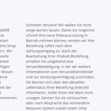
Schneller Versand! Wir wollen Sie nicht
UNSERE
lange warten lassen. Damit Sie möglichst
hre
schnell Ihre neue Filterausrüstung in
ation!
Betrieb nehmen können, senden wir Ihre
ine-Shop,
Bestellung sofort nach dem
ern. Wir
Zahlungseingang zu. Nach der
hnelle
Bearbeitung Ihrer Produkt-Bestellung
estell
erhalten Sie umgehend eine
rfügen
Versandbestätigung, in der wir weitere
s Wissen
Informationen zum Versanddienstleister
gerne
und zur Sendungsverfolgung zuschicken.
e
Sie können sich über den aktuellen
ie die
Lieferstatus Ihrer Bestellung jederzeit
k
informieren. Sollte Ihnen die Ware nicht
lvereinen.
zusagen, können Sie sie umtauschen
oder nach Absprache das vorhandene
Retouren System nutzen (mehr Infos