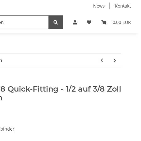
News
Kontakt
k
Umkehrosmose
Verbindungsteile & Fittinge
0,00 EUR
rm
Quick-Fitting - 1/2 auf 3/8 Zoll
m
rbinder