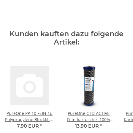
Teflonband
Absperrhahn!
Kunden kauften dazu folgende
Artikel:
PureOne PP-10 FEIN 1µ
PureOne CTO ACTIVE
Pur
Polypropylene Blockfilter
Filterkartusche -100%
Kart
für 10 Zoll Wasserfilter
Kokos Aktivkohleblock 1µ
7,90 EUR
*
13,90 EUR
*