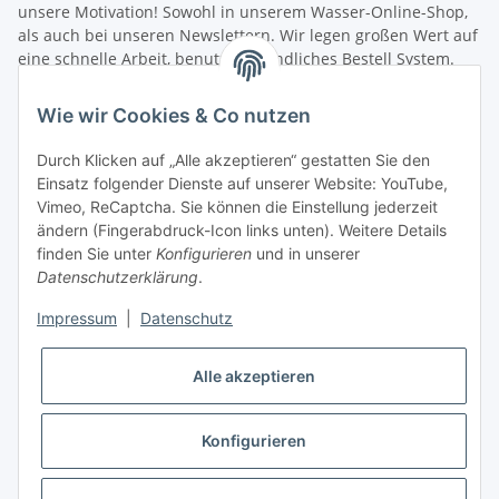
unsere Motivation! Sowohl in unserem Wasser-Online-Shop,
als auch bei unseren Newslettern. Wir legen großen Wert auf
eine schnelle Arbeit, benutzerfreundliches Bestell System.
Unsere Mitarbeiter verfügen über umfangreiches fachliches
Wissen und helfen jedem bei Fragen gerne weiter. Wir freuen
Wie wir Cookies & Co nutzen
uns über die Zusammenarbeit mit Ihnen sowie die
Zusammenarbeit mit Aquaristik Freunden, Fischzucht und
Durch Klicken auf „Alle akzeptieren“ gestatten Sie den
Angelvereinen.
Einsatz folgender Dienste auf unserer Website: YouTube,
Schneller Versand! Wir wollen Sie nicht lange warten lassen.
Vimeo, ReCaptcha. Sie können die Einstellung jederzeit
Damit Sie möglichst schnell Ihre neue Filterausrüstung in
ändern (Fingerabdruck-Icon links unten). Weitere Details
Betrieb nehmen können, senden wir Ihre Bestellung sofort
finden Sie unter
Konfigurieren
und in unserer
nach dem Zahlungseingang zu. Nach der Bearbeitung Ihrer
Datenschutzerklärung
.
Produkt-Bestellung erhalten Sie umgehend eine
Versandbestätigung, in der wir weitere Informationen zum
Impressum
|
Datenschutz
Versanddienstleister und zur Sendungsverfolgung
zuschicken. Sie können sich über den aktuellen Lieferstatus
Alle akzeptieren
Ihrer Bestellung jederzeit informieren. Sollte Ihnen die Ware
nicht zusagen, können Sie sie umtauschen oder nach
Absprache das vorhandene Retouren System nutzen (mehr
Konfigurieren
Infos per
E-Mail
). Immer für Sie da - Ihr
Brauchwasserfilter.de Team!